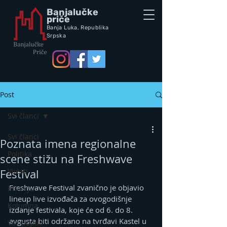
Banjalučke
priče
Banja Luka,
Republik
a
Srpska
Post
Svi članci
Svi članci
Poznata imena regionalne
Politika
scene stižu na Freshwave
Vijesti
Festival
Freshwave Festival zvanično je objavio 
Intervju
lineup live izvođača za ovogodišnje 
Kolumna
izdanje festivala, koje će od 6. do 8. 
avgusta biti održano na tvrđavi Kastel u 
Vox populi