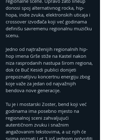
regionalne scene. Upravo zato lineup 
donosi spoj alternativnog rocka, hip-
hopa, indie zvuka, elektronskih uticaja i 
crossover izvođača koji već godinama 
definišu savremenu regionalnu muzičku 
scenu.
Jedno od najtraženijih regionalnih hip-
hop imena Grše stiže na Kastel nakon 
niza rasprodanih nastupa širom regiona, 
dok će Buč Kesidi publici donijeti 
prepoznatljivu koncertnu energiju zbog 
koje važe za jedan od najvažnijih 
bendova nove generacije.
Tu je i mostarski Zoster, bend koji već 
godinama ima posebno mjesto na 
regionalnoj sceni zahvaljujući 
autentičnom zvuku i snažnim 
angažovanim tekstovima, a uz njih će 
svima poznati Let 3 još jednom potvrditi 