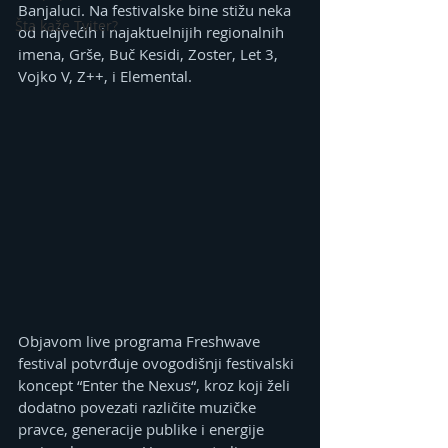
Banjaluci. Na festivalske bine stižu neka 
Šta kaže Tviter?
od najvećih i najaktuelnijih regionalnih 
imena, Grše, Buč Kesidi, Zoster, Let 3, 
Vojko V, Z++, i Elemental.
Objavom live programa Freshwave 
festival potvrđuje ovogodišnji festivalski 
koncept “Enter the Nexus“, kroz koji želi 
dodatno povezati različite muzičke 
pravce, generacije publike i energije 