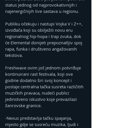
status jednog od najprovokativnijih i 
najenergičnijih live sastava u regionu.
Publiku očekuju i nastupi Vojka V i Z++, 
izvođača koji su obilježili novu eru 
regionalnog hip-hopa i trap zvuka, dok 
će Elemental donijeti prepoznatljiv spoj 
rapa, funka i društveno angažovanih 
tekstova.
Freshwave ovim još jednom potvrđuje 
kontinuirani rast festivala, koji ove 
godine dodatno širi svoj koncept i 
postaje centralna tačka susreta različitih 
muzičkih pravaca, nudeći publici 
jedinstveno iskustvo koje prevazilazi 
žanrovske granice.
-Nexus predstavlja tačku spajanja, 
mjesto gdje se susreću muzika, ljudi i 