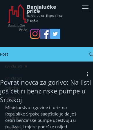
Banjalučke
priče
Banja Luka,
Republik
a
Srpska
Post
Svi članci
Svi članci
Povrat novca za gorivo: Na listi
Politika
još četiri benzinske pumpe u
Vijesti
Srpskoj
Ministarstvo trgovine i turizma 
Intervju
Republike Srpske saopštilo je da još 
Kolumna
četiri benzinske pumpe učestvuju u 
realizaciji mjere podrške usljed 
Vox populi