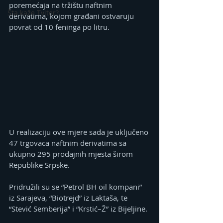
poremećaja na tržištu naftnim 
Šta kaže Tviter?
derivatima, kojom građani ostvaruju 
povrat od 10 feninga po litru.
U realizaciju ove mjere sada je uključeno 
47 trgovaca naftnim derivatima sa 
ukupno 295 prodajnih mjesta širom 
Republike Srpske.
Pridružili su se “Petrol BH oil kompani” 
iz Sarajeva, “Biotrejd” iz Laktaša, te 
“Stević Semberija” i “Krstić–Ž” iz Bijeljine.