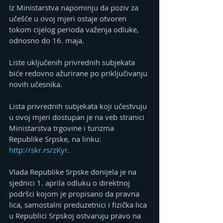
Iz Ministarstva napominju da poziv za 
učešće u ovoj mjeri ostaje otvoren 
tokom cijelog perioda važenja odluke, 
odnosno do 16. maja.
Liste uključenih privrednih subjekata 
biće redovno ažurirane po priključivanju 
novih učesnika.
Lista privrednih subjekata koji učestvuju 
u ovoj mjeri dostupan je na veb stranici 
Ministarstva trgovine i turizma 
Republike Srpske, na linku: 
http://skr.rs/zKyr
.
Vlada Republike Srpske donijela je na 
sjednici 1. aprila odluku o direktnoj 
podršci kojom je propisano da pravna 
lica, samostalni preduzetnici i fizička lica 
u Republici Srpskoj ostvaruju pravo na 