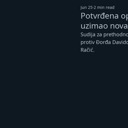
Jun 25
2 min read
Potvrđena o
uzimao novac
Sudija za prethodno
protiv Đorđa Davido
Račić.