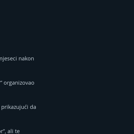
 mjeseci nakon 
r“ organizovao 
prikazujući da 
, ali te 