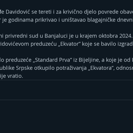
e Davidović se tereti i za krivično djelo povrede oba
er je godinama prikrivao i uništavao blagajničke dnevn
 privredni sud u Banjaluci je u krajem oktobra 2024.
vidovićevom preduzeću „Ekvator“ koje se bavilo izgra
lo preduzeće „Standard Prva“ iz Bijeljine, a koje je od 
blike Srpske otkupilo potraživanja „Ekvatora“, odnos
je vratio.