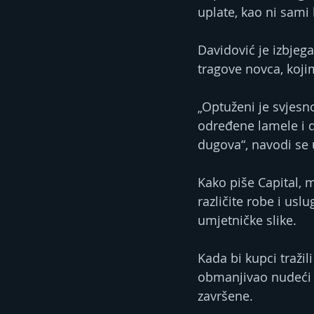
uplate, kao ni sami
Davidović je izbjeg
tragove novca, koj
„Optuženi je svjesn
određene lamele i d
dugova“, navodi se 
Kako piše Capital, 
različite robe i usl
umjetničke slike.
Kada bi kupci tražil
obmanjivao nudeći 
završene.