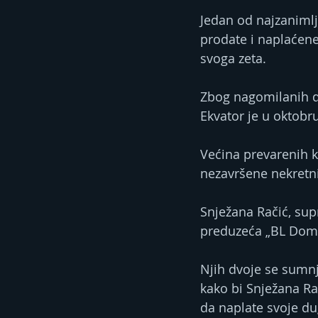
Jedan od najzanimlj
prodate i naplaćen
svoga zeta.
Zbog nagomilanih d
Ekvator je u oktobr
Većina prevarenih 
nezavršene nekretni
Snježana Račić, supr
preduzeća „BL Dom“
Njih dvoje se sumnj
kako bi Snježana Rač
da naplate svoje d