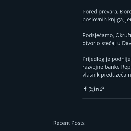
Pored prevara, Đorđ
poslovnih knjiga, j
Podsjećamo, Okružni
otvorio stečaj u Da
Prijedlog je podnije
razvojne banke Repu
vlasnik preduzeća ni
Recent Posts