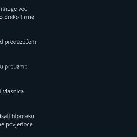
ć mnoge već 
o preko firme 
ad preduzećem 
ku preuzme 
i vlasnica 
isali hipoteku 
rne povjerioce 