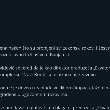
ena nakon što su probijeni svi zakonski rokovi i šest
ružno javno tužilaštvo u Banjaluci.
idović se tereti da je kao direktor preduzeća „Ekvato
ompleksu “Novi Borik” koje nikada nije završio.
odine je doveo u zabludu veliki broj kupaca, lažno im 
izgrađene u ugovorenim rokovima.
vnom davali u gotovini na blagajni preduzeća „Ekvator“