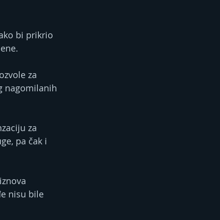
ko bi prikrio 
jene.
ozvole za 
g nagomilanih 
zaciju za 
ge, pa čak i 
 iznova 
 nisu bile 