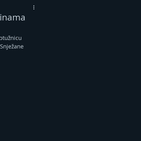
dinama
ptužnicu 
 Snježane 