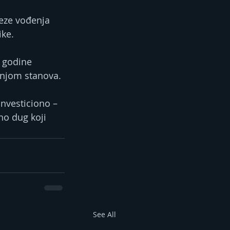
veze vođenja 
ike.
 godine 
dnjom stanova.
Investiciono – 
no dug koji 
See All