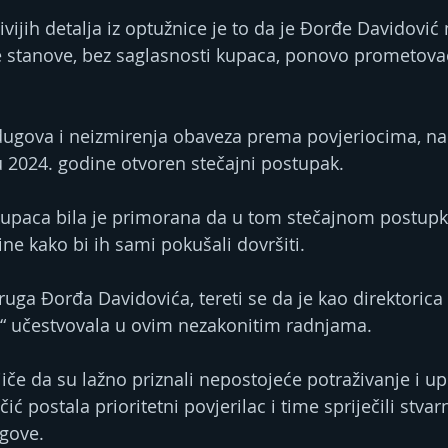
ivijih detalja iz optužnice je to da je Đorđe Davidovi
e stanove, bez saglasnosti kupaca, ponovo prometova
ugova i neizmirenja obaveza prema povjeriocima, n
u 2024. godine otvoren stečajni postupak.
kupaca bila je primorana da u tom stečajnom postup
ne kako bi ih sami pokušali dovršiti.
uga Đorđa Davidovića, tereti se da je kao direktorica 
 učestvovala u ovim nezakonitim radnjama.
iče da su lažno priznali nepostojeće potraživanje i up
ić postala prioritetni povjerilac i time spriječili stva
ugove.