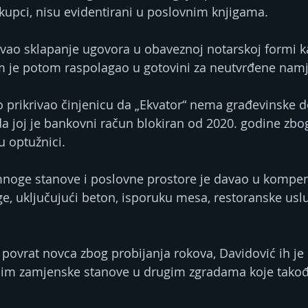
 kupci, nisu evidentirani u poslovnim knjigama.
avao sklapanje ugovora u obaveznoj notarskoj formi ka
im je potom raspolagao u gotovini za neutvrđene nam
o prikrivao činjenicu da „Ekvator“ nema građevinske d
a joj je bankovni račun blokiran od 2020. godine zbo
u optužnici.
mnoge stanove i poslovne prostore je davao u kompen
uge, uključujući beton, isporuku mesa, restoranske uslu
i povrat novca zbog probijanja rokova, Davidović ih je
im zamjenske stanove u drugim zgradama koje takođe