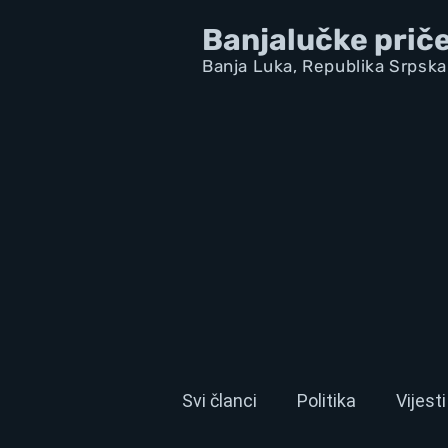
Banjalučke prič
Banja Luka,
Republik
a Srpska
Svi članci
Politika
Vijesti