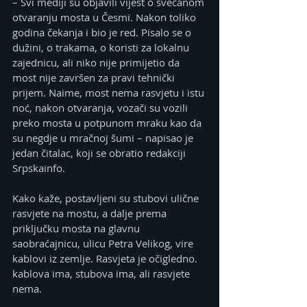
– Svi mediji su objavili vijest o svečanom 
otvaranju mosta u Česmi. Nakon toliko 
godina čekanja i bio je red. Pisalo se o 
dužini, o trakama, o koristi za lokalnu 
zajednicu, ali niko nije primijetio da 
most nije završen za pravi tehnički 
prijem. Naime, most nema rasvjetu i istu 
noć, nakon otvaranja, vozači su vozili 
preko mosta u potpunom mraku kao da 
su negdje u mračnoj šumi – napisao je 
jedan čitalac, koji se obratio redakciji 
Srpskainfo.
Kako kaže, postavljeni su stubovi ulične 
rasvjete na mostu, a dalje prema 
priključku mosta na glavnu 
saobraćajnicu, ulicu Petra Velikog, vire 
kablovi iz zemlje. Rasvjeta je očigledno. 
kablova ima, stubova ima, ali rasvjete 
nema.