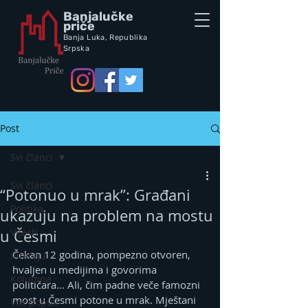
Banjalučke
priče
Banja Luka,
Republik
a
Srpska
Post
Svi članci
Svi članci
“Potonuo u mrak”: Građani
Politika
ukazuju na problem na mostu
Vijesti
u Česmi
Čekan 12 godina, pompezno otvoren, 
Intervju
hvaljen u medijima i govorima 
Kolumna
političara... Ali, čim padne veče famozni 
most u Česmi potone u mrak. Mještani 
Vox populi