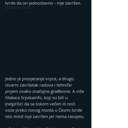
tvrde da on jednostavno - nije završen.
Šta kaže Tviter?
Jedno je presjecanje vrpce, a drugo 
stvarni završetak radova i tehnički 
prijem ovako značajne građevine. A više 
čitalaca Srpskainfo, koji su bili u 
(ne)prilici da se tokom večeri ili noći 
voze preko novog mosta u Česmi tvrde 
isto most nije završen jer nema rasvjetu.