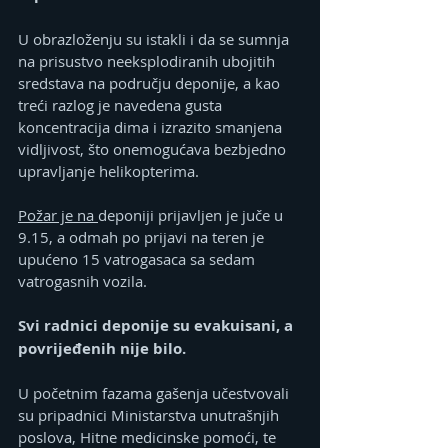
U obrazloženju su istakli i da se sumnja 
na prisustvo neeksplodiranih ubojitih 
sredstava na području deponije, a kao 
treći razlog je navedena gusta 
koncentracija dima i izrazito smanjena 
vidljivost, što onemogućava bezbjedno 
upravljanje helikopterima.
Požar je na 
deponiji prijavljen je juče u 
9.15, a odmah po prijavi na teren je 
upućeno 15 vatrogasaca sa sedam 
vatrogasnih vozila.
Svi radnici deponije su evakuisani, a 
povrijeđenih nije bilo.
U početnim fazama gašenja učestvovali 
su pripadnici Ministarstva unutrašnjih 
poslova, Hitne medicinske pomoći, te 