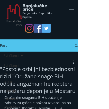
Banjalučke
priče
Banja Luka,
Republik
a
Srpska
Post
Svi članci
Svi članci
"Postoje ozbiljni bezbjednosni
Politika
rizici" Oružane snage BiH
Vijesti
odbile angažman helikoptera
na požaru deponije u Mostaru
Intervju
Oružanim snagama BiH upućen je 
Kolumna
zahtjev za gašenje požara iz vazduha na 
Vox populi
deponiji "Uborak" u Mostaru, ali je 