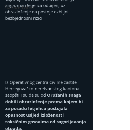
angažman letjelica odbijen, uz 
Šta kaže Tviter?
obrazloženje da postoje ozbiljni 
bezbjednosni rizici.
Iz Operativnog centra Civilne zaštite 
Hercegovačko-neretvanskog kantona 
saopštili su da su od 
Oružanih snaga 
dobili obrazloženje prema kojem bi 
za posadu letjelica postojala 
opasnost usljed izloženosti 
toksičnim gasovima od sagorijevanja 
otpada.