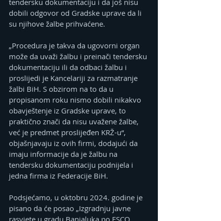
tendersku dokumentaciju i da još nisu 
dobili odgovor od Gradske uprave da li 
su njihove žalbe prihvaćene.
„Procedura je takva da ugovorni organ 
može da uvaži žalbu i preinači tendersku 
dokumentaciju ili da odbaci žalbu i 
proslijedi je Kancelariji za razmatranje 
žalbi BiH. S obzirom na to da u 
propisanom roku nismo dobili nikakvo 
obavještenje iz Gradske uprave, to 
praktično znači da nisu uvažene žalbe, 
već je predmet proslijeđen KRŽ-u“, 
objašnjavaju iz ovih firmi, dodajući da 
imaju informacije da je žalbu na 
tendersku dokumentaciju podnijela i 
jedna firma iz Federacije BiH.
Podsjećamo, u oktobru 2024. godine je 
pisano da će posao „Izgradnju javne 
rasvjete u gradu Banjaluka po ESCO 