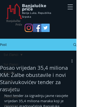
Banjalučke
priče
Banja Luka,
Republik
a
Srpska
Post
Svi članci
Svi članci
Posao vrijedan 35,4 miliona
Politika
KM: Žalbe obustavile i novi
Vijesti
Stanivukovićev tender za
rasvjetu
Intervju
Novi tender za izgradnju javne rasvjete 
Kolumna
vrijedan 35,4 miliona maraka koji je 
Vox populi
raspisao gradonačelnik Banjaluke 