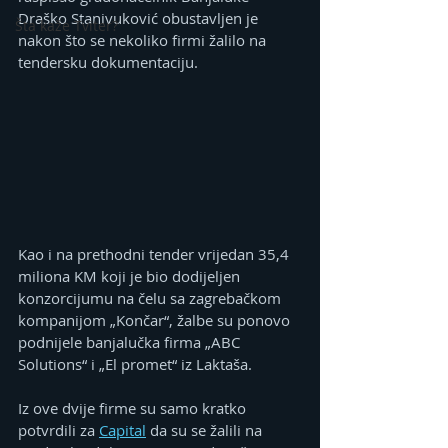
Draško Stanivuković obustavljen je 
Šta kaže Tviter?
nakon što se nekoliko firmi žalilo na 
tendersku dokumentaciju.
Kao i na prethodni tender vrijedan 35,4 
miliona KM koji je bio dodijeljen 
konzorcijumu na čelu sa zagrebačkom 
kompanijom „Končar“, žalbe su ponovo 
podnijele banjalučka firma „ABC 
Solutions“ i „El promet“ iz Laktaša.
Iz ove dvije firme su samo kratko 
potvrdili za 
Capital
 da su se žalili na 