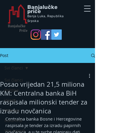
Banjalučke
priče
Banja Luka,
Republik
a
Srpska
Post
Svi članci
Svi članci
Posao vrijedan 21,5 miliona
Politika
KM: Centralna banka BiH
Vijesti
raspisala milionski tender za
izradu novčanica
Intervju
Centralna banka Bosne i Hercegovine 
Kolumna
raspisala je tender za izradu papirnih 
Vox populi
novčanica, a u te svrhe planiraju dati 