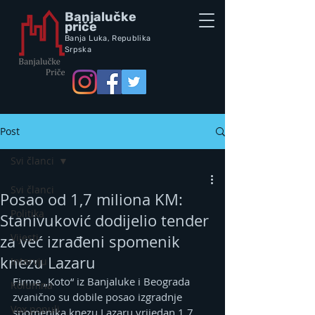
Banjalučke
priče
Banja Luka,
Republik
a
Srpska
Post
Svi članci
Svi članci
Posao od 1,7 miliona KM:
Politika
Stanivuković dodijelio tender
Vijesti
za već izrađeni spomenik
knezu Lazaru
Intervju
Firme „Koto“ iz Banjaluke i Beograda 
Kolumna
zvanično su dobile posao izgradnje 
Vox populi
spomenika knezu Lazaru vrijedan 1,7 