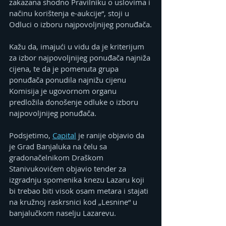
zakazana shodno Pravilniku o uslovima i 
načinu korištenja e-aukcije“, stoji u 
Odluci o izboru najpovoljnijeg ponuđača.
Kažu da, imajući u vidu da je kriterijum 
za izbor najpovoljnijeg ponuđača najniža 
cijena, te da je pomenuta grupa 
ponuđača ponudila najnižu cijenu 
Komisija je ugovornom organu 
predložila donošenje odluke o izboru 
najpovoljnijeg ponuđača.
Podsjetimo, 
Capital
 je ranije objavio da 
je Grad Banjaluka na čelu sa 
gradonačelnikom Draškom 
Stanivukovićem objavio tender za 
izgradnju spomenika knezu Lazaru koji 
bi trebao biti visok osam metara i stajati 
na kružnoj raskrsnici kod „Lesnine“ u 
banjalučkom naselju Lazarevu.