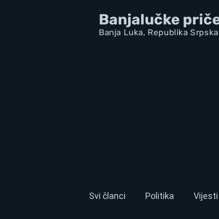
Banjalučke prič
Banja Luka,
Republik
a Srpska
Svi članci
Politika
Vijesti