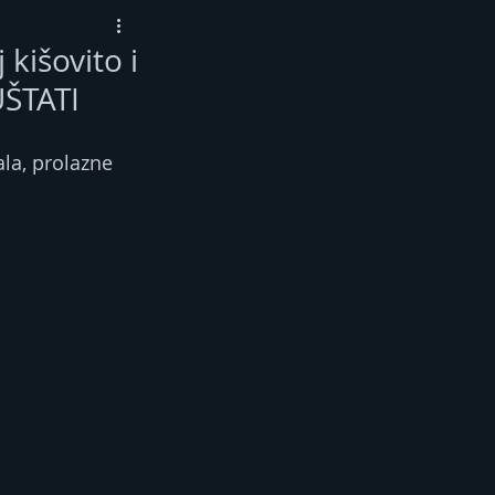
 kišovito i
UŠTATI
la, prolazne 