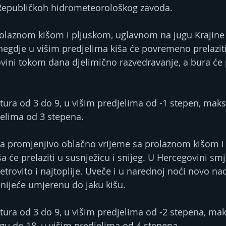
 Republičkoh hidrometeorološkog zavoda.
olaznom kišom i pljuskom, uglavnom na jugu Krajine i
onegdje u višim predjelima kiša će povremeno prelaziti
govini tokom dana djelimično razvedravanje, a bura ć
ura od 3 do 9, u višim predjelima od -1 stepen, maks
jelima od 3 stepena.
ja promjenjivo oblačno vrijeme sa prolaznom kišom i
a će prelaziti u susnježicu i snijeg. U Hercegovini sm
etrovito i najtoplije. Uveče i u narednoj noći novo na
nijeće umjerenu do jaku kišu.
ura od 3 do 9, u višim predjelima od -2 stepena, ma
ugu do 18, u višim predjelima od 4 stepena.