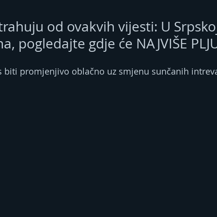
trahuju od ovakvih vijesti: U Srpskoj
a, pogledajte gdje će NAJVIŠE PLJ
s biti promjenjivo oblačno uz smjenu sunčanih intreva