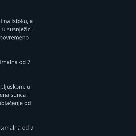
 na istoku, a 
 u susnježicu 
e povremeno 
imalna od 7 
 pljuskom, u 
jena sunca i 
oblačenje od 
ksimalna od 9 