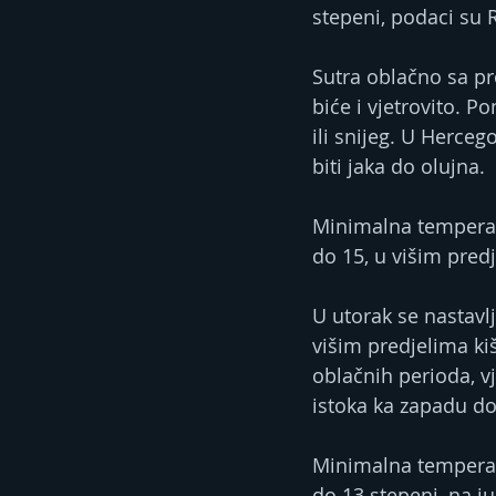
stepeni, podaci su
Sutra oblačno sa pr
biće i vjetrovito. P
ili snijeg. U Herce
biti jaka do olujna.
Minimalna temperat
do 15, u višim pred
U utorak se nastavl
višim predjelima kiš
oblačnih perioda, vj
istoka ka zapadu do
Minimalna temperat
do 13 stepeni, na j