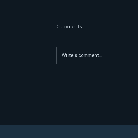
Comments
Write a comment...
Opet izdvajanja za Ćirilični
park: Ni dvije godine nakon
otvaranja 33 hiljade KM za
nova ulaganja