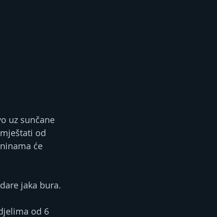
vo uz sunčane 
mještati od 
laninama će 
dare jaka bura.
djelima od 6 