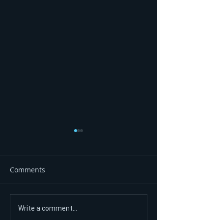
Comments
DEVET LJUBAVNIH PRIČA,
"Nije predsjedn
Write a comment...