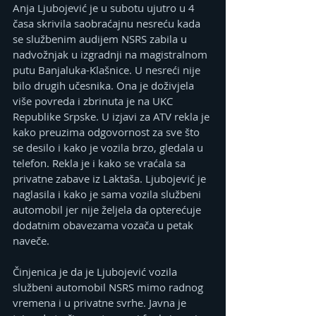
Anja Ljubojević je u subotu ujutro u 4 
časa skrivila saobraćajnu nesreću kada 
se službenim audijem NSRS zabila u 
nadvožnjak u izgradnji na magistralnom 
putu Banjaluka-Klašnice. U nesreći nije 
bilo drugih učesnika. Ona je doživjela 
više povreda i zbrinuta je na UKC 
Republike Srpske. U izjavi za ATV rekla je 
kako preuzima odgovornost za sve što 
se desilo i kako je vozila brzo, gledala u 
telefon. Rekla je i kako se vraćala sa 
privatne zabave iz Laktaša. Ljubojević je 
naglasila i kako je sama vozila službeni 
automobil jer nije željela da opterećuje 
dodatnim obavezama vozača u petak 
naveče.
Činjenica je da je Ljubojević vozila 
službeni automobil NSRS mimo radnog 
vremena i u privatne svrhe. Javna je 