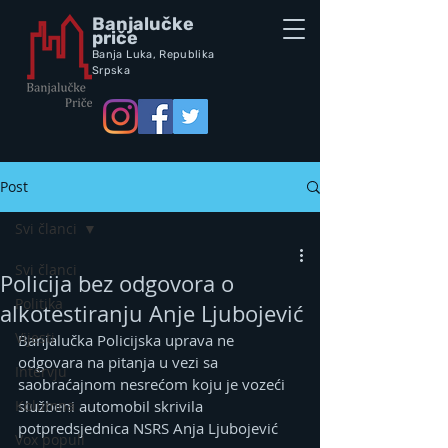
Banjalučke
priče
Banja Luka,
Republik
a
Srpska
Post
Svi članci
Svi članci
Policija bez odgovora o
Politika
alkotestiranju Anje Ljubojević
Vijesti
Banjalučka Policijska uprava ne 
odgovara na pitanja u vezi sa 
Intervju
saobraćajnom nesrećom koju je vozeći 
Kolumna
službeni automobil skrivila 
potpredsjednica NSRS Anja Ljubojević
Vox populi