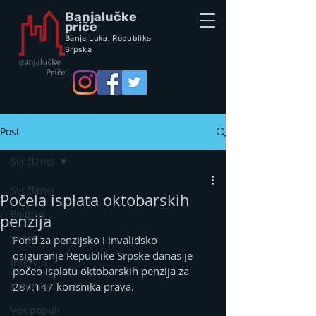
Banjalučke
priče
Banja Luka,
Republik
a
Srpska
Post
Svi članci
Svi članci
Počela isplata oktobarskih
Politika
penzija
Vijesti
Fond za penzijsko i invalidsko 
osiguranje Republike Srpske danas je 
Intervju
počeo isplatu oktobarskih penzija za 
Kolumna
287.147 korisnika prava.
Vox populi