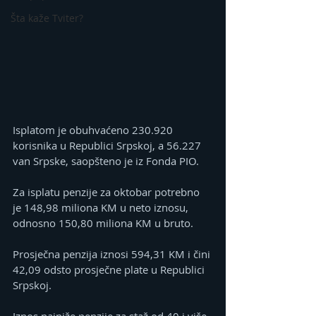
Šta kaže Tviter?
Isplatom je obuhvaćeno 230.920 
korisnika u Republici Srpskoj, a 56.227 
van Srpske, saopšteno je iz Fonda PIO.
Za isplatu penzije za oktobar potrebno 
je 148,98 miliona KM u neto iznosu, 
odnosno 150,80 miliona KM u bruto.
Prosječna penzija iznosi 594,31 KM i čini 
42,09 odsto prosječne plate u Republici 
Srpskoj.
Iznos najniže penzije za staž od 40 i više 