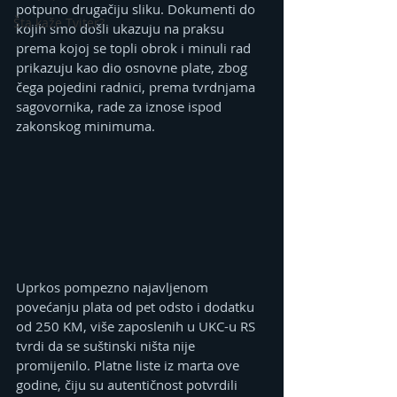
potpuno drugačiju sliku. Dokumenti do 
Šta kaže Tviter?
kojih smo došli ukazuju na praksu 
prema kojoj se topli obrok i minuli rad 
prikazuju kao dio osnovne plate, zbog 
čega pojedini radnici, prema tvrdnjama 
sagovornika, rade za iznose ispod 
zakonskog minimuma.
Uprkos pompezno najavljenom 
povećanju plata od pet odsto i dodatku 
od 250 KM, više zaposlenih u UKC-u RS 
tvrdi da se suštinski ništa nije 
promijenilo. Platne liste iz marta ove 
godine, čiju su autentičnost potvrdili 