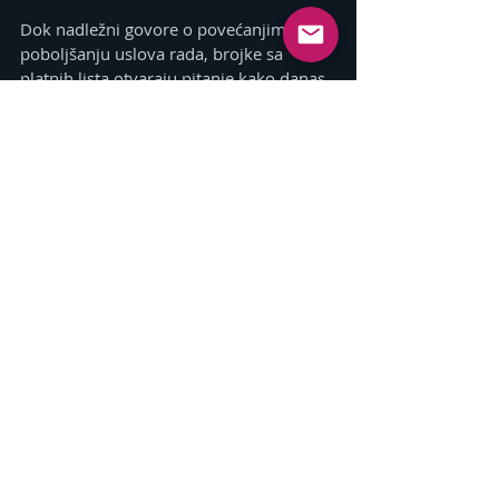
Dok nadležni govore o povećanjima i 
poboljšanju uslova rada, brojke sa 
platnih lista otvaraju pitanje kako danas 
žive ljudi koji svakodnevno brinu o 
zdravlju građana Republike Srpske.
Izvor
Related Posts
See All