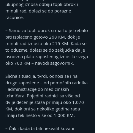
ukupnog iznosa odbiju topli obrok i 
minuli rad, dolazi se do porazne 
računice.
– Samo za topli obrok u martu je trebalo 
biti isplaćeno gotovo 268 KM, dok je 
minuli rad iznosio oko 215 KM. Kada se 
to oduzme, dolazi se do zaključka da je 
osnovna plata zaposlenog iznosila svega 
oko 760 KM – navodi sagovornik.
Slična situacija, tvrdi, odnosi se i na 
druge zaposlene – od pomoćnih radnika 
i administracije do medicinskih 
tehničara. Pojedini radnici sa više od 
dvije decenije staža primaju oko 1.070 
KM, dok oni sa nekoliko godina rada 
imaju tek nešto više od 1.000 KM.
– Čak i kada bi bili nekvalifikovani 