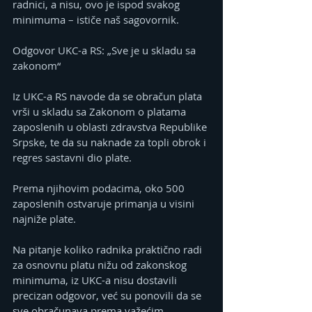
radnici, a nisu, ovo je ispod svakog 
minimuma – ističe naš sagovornik.
Odgovor UKC-a RS: „Sve je u skladu sa 
zakonom“
Iz UKC-a RS navode da se obračun plata 
vrši u skladu sa Zakonom o platama 
zaposlenih u oblasti zdravstva Republike 
Srpske, te da su naknade za topli obrok i 
regres sastavni dio plate.
Prema njihovim podacima, oko 500 
zaposlenih ostvaruje primanja u visini 
najniže plate.
Na pitanje koliko radnika praktično radi 
za osnovnu platu nižu od zakonskog 
minimuma, iz UKC-a nisu dostavili 
precizan odgovor, već su ponovili da se 
sve obračunava prema važećim 