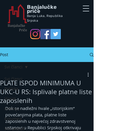
Banjalučke
priče
Banja Luka,
Republik
a
Srpska
Post
Svi članci
Svi članci
PLATE ISPOD MINIMUMA U
Politika
UKC-U RS: Isplivale platne liste
Vijesti
zaposlenih
Dok se nadležni hvale „istorijskim“ 
Intervju
povećanjima plata, platne liste 
Kolumna
zaposlenih u najvećoj zdravstvenoj 
ustanovi u Republici Srpskoj otkrivaju 
Vox populi