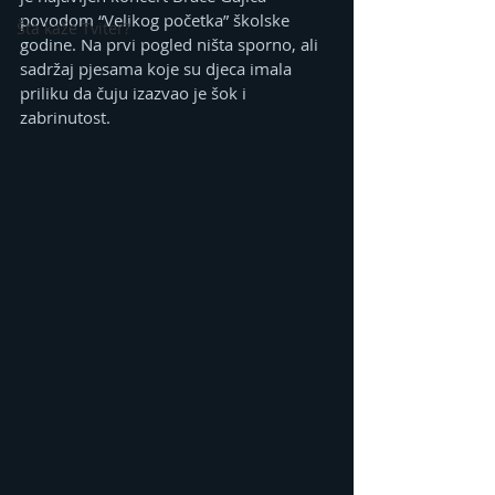
povodom “Velikog početka” školske 
Šta kaže Tviter?
godine. Na prvi pogled ništa sporno, ali 
sadržaj pjesama koje su djeca imala 
priliku da čuju izazvao je šok i 
zabrinutost.