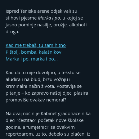
Ispred Teniske arene odjekivali su 
stihovi pjesme 
Marka i po
, u kojoj se 
jasno pominje nasilje, oružje, alkohol i 
droga:
Kad me trebaš, tu sam hitno
Pištolj, bomba, kalašnikov
Marka i po, marka i po...
Kao da to nije dovoljno, u tekstu se 
aludira i na blud, brzu vožnju i 
kriminalni način života. Postavlja se 
pitanje – ko zapravo našoj djeci plasira i 
promoviše ovakav nemoral?
Na ovaj način je Kabinet gradonačelnika 
djeci "čestitao" početak nove školske 
godine, a “umjetnici” sa ovakvim 
repertoarom, uz to, debelo su plaćeni iz 