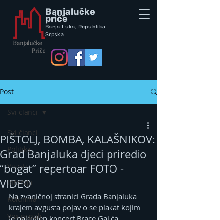
Banjalučke
priče
Banja Luka,
Republik
a
Srpska
Post
Svi članci
Svi članci
PIŠTOLJ, BOMBA, KALAŠNIKOV:
Politika
Grad Banjaluka djeci priredio
Vijesti
“bogat” repertoar FOTO -
VIDEO
Intervju
Na zvaničnoj stranici Grada Banjaluka 
Kolumna
krajem avgusta pojavio se plakat kojim 
Vox populi
je najavljen koncert Brace Gajića 