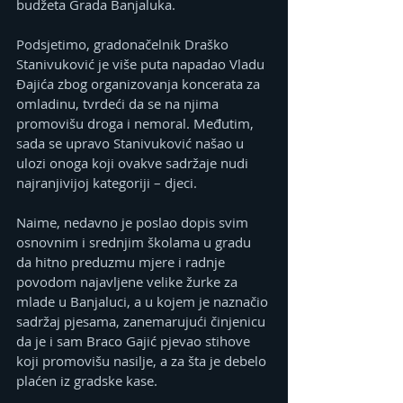
budžeta Grada Banjaluka.
Podsjetimo, gradonačelnik Draško 
Stanivuković je više puta napadao Vladu 
Đajića zbog organizovanja koncerata za 
omladinu, tvrdeći da se na njima 
promovišu droga i nemoral. Međutim, 
sada se upravo Stanivuković našao u 
ulozi onoga koji ovakve sadržaje nudi 
najranjivijoj kategoriji – djeci.
Naime, nedavno je poslao dopis svim 
osnovnim i srednjim školama u gradu 
da hitno preduzmu mjere i radnje 
povodom najavljene velike žurke za 
mlade u Banjaluci, a u kojem je naznačio 
sadržaj pjesama, zanemarujući činjenicu 
da je i sam Braco Gajić pjevao stihove 
koji promovišu nasilje, a za šta je debelo 
plaćen iz gradske kase.