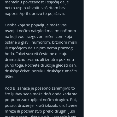
mentalnu povezanost i osjećaj da je 
netko uspio uhvatiti vaš ritam bez 
napora. April upravo to pojačava.
Osoba koja se pojavljuje može vas 
osvojiti nečim naizgled malim: načinom 
na koji vodi razgovor, rečenicom koja 
ostane u glavi, humorom, brzinom misli 
ili osjećajem da s njom nema praznog 
hoda. Takvi susreti često ne djeluju 
dramatično izvana, ali iznutra pokrenu 
puno toga. Počnete drukčije gledati dan, 
drukčije čekati poruku, drukčije tumačiti 
tišinu.
Kod Blizanaca je posebno zanimljivo to 
što ljubav sada može doći onda kada ste 
potpuno zaokupljeni nečim drugim. Put, 
posao, druženje, kraći izlazak, društvene 
mreže ili poznanstvo preko drugih ljudi 
mogu postati ulaz u priču koja vrlo brzo 