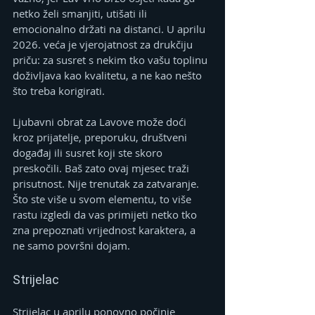
netko želi smanjiti, utišati ili 
emocionalno držati na distanci. U aprilu 
2026. veća je vjerojatnost za drukčiju 
priču: za susret s nekim tko vašu toplinu 
doživljava kao kvalitetu, a ne kao nešto 
što treba korigirati.
Ljubavni obrat za Lavove može doći 
kroz prijatelje, preporuku, društveni 
događaj ili susret koji ste skoro 
preskočili. Baš zato ovaj mjesec traži 
prisutnost. Nije trenutak za zatvaranje. 
Što ste više u svom elementu, to više 
rastu izgledi da vas primijeti netko tko 
zna prepoznati vrijednost karaktera, a 
ne samo površni dojam.
Strijelac
Strijelac u aprilu ponovno počinje 