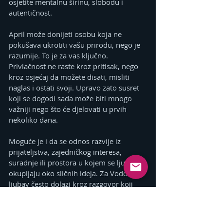
osjetite mentalnu širinu, slobodu i 
autentičnost.
April može donijeti osobu koja ne 
pokušava ukrotiti vašu prirodu, nego je 
razumije. To je za vas ključno. 
Privlačnost ne raste kroz pritisak, nego 
kroz osjećaj da možete disati, misliti 
naglas i ostati svoji. Upravo zato susret 
koji se dogodi sada može biti mnogo 
važniji nego što će djelovati u prvih 
nekoliko dana.
Moguće je i da se odnos razvije iz 
prijateljstva, zajedničkog interesa, 
suradnje ili prostora u kojem se ljudi 
okupljaju oko sličnih ideja. Za Vodoliju  
ljubav često dolazi kroz razgovor koji 
krene iz glave, a završi mnogo dublje. U 
aprilu 2026. takva dinamika ima vrlo 
jaku podlogu. Zračni ton kraja mjeseca 