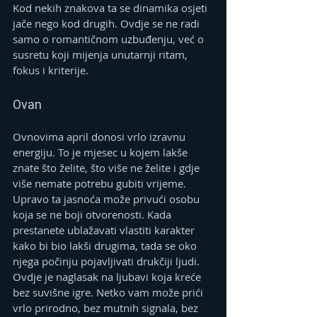
Kod nekih znakova ta se dinamika osjeti 
jače nego kod drugih. Ovdje se ne radi 
samo o romantičnom uzbuđenju, već o 
susretu koji mijenja unutarnji ritam, 
fokus i kriterije.
Ovan
Ovnovima april donosi vrlo izravnu 
energiju. To je mjesec u kojem lakše 
znate što želite, što više ne želite i gdje 
više nemate potrebu gubiti vrijeme. 
Upravo ta jasnoća može privući osobu 
koja se ne boji otvorenosti. Kada 
prestanete ublažavati vlastiti karakter 
kako bi bio lakši drugima, tada se oko 
njega počinju pojavljivati drukčiji ljudi.
Ovdje je naglasak na ljubavi koja kreće 
bez suvišne igre. Netko vam može prići 
vrlo prirodno, bez mutnih signala, bez 