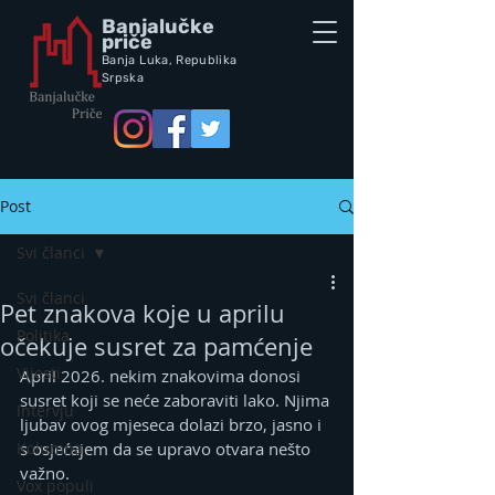
Banjalučke
priče
Banja Luka,
Republik
a
Srpska
Post
Svi članci
Svi članci
Pet znakova koje u aprilu
Politika
očekuje susret za pamćenje
Vijesti
April 2026. nekim znakovima donosi 
susret koji se neće zaboraviti lako. Njima 
Intervju
ljubav ovog mjeseca dolazi brzo, jasno i 
Kolumna
s osjećajem da se upravo otvara nešto 
važno.
Vox populi