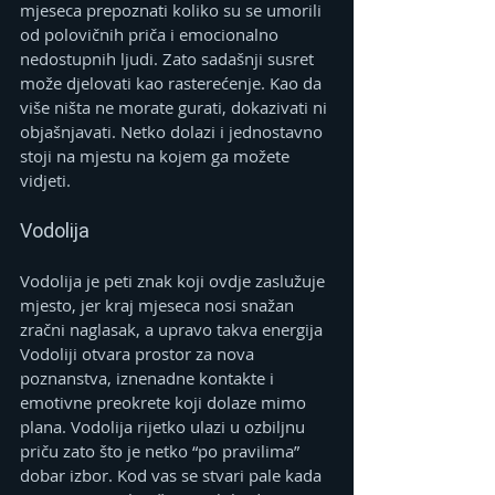
mjeseca prepoznati koliko su se umorili 
od polovičnih priča i emocionalno 
nedostupnih ljudi. Zato sadašnji susret 
može djelovati kao rasterećenje. Kao da 
više ništa ne morate gurati, dokazivati ni 
objašnjavati. Netko dolazi i jednostavno 
stoji na mjestu na kojem ga možete 
vidjeti.
Vodolija 
Vodolija je peti znak koji ovdje zaslužuje 
mjesto, jer kraj mjeseca nosi snažan 
zračni naglasak, a upravo takva energija 
Vodoliji otvara prostor za nova 
poznanstva, iznenadne kontakte i 
emotivne preokrete koji dolaze mimo 
plana. Vodolija rijetko ulazi u ozbiljnu 
priču zato što je netko “po pravilima” 
dobar izbor. Kod vas se stvari pale kada 