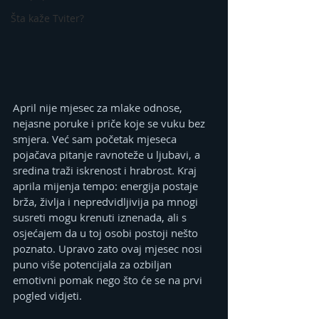
Šta kaže Tviter?
April nije mjesec za mlake odnose, 
nejasne poruke i priče koje se vuku bez 
smjera. Već sam početak mjeseca 
pojačava pitanje ravnoteže u ljubavi, a 
sredina traži iskrenost i hrabrost. Kraj 
aprila mijenja tempo: energija postaje 
brža, življa i nepredvidljivija pa mnogi 
susreti mogu krenuti iznenada, ali s 
osjećajem da u toj osobi postoji nešto 
poznato. Upravo zato ovaj mjesec nosi 
puno više potencijala za ozbiljan 
emotivni pomak nego što će se na prvi 
pogled vidjeti.