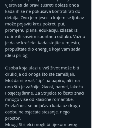
vjerovati da pravi susreti dolaze onda 
kada ih se ne pokušava kontrolirati do 
detalja. Ovo je mjesec u kojem se ljubav 
može pojaviti kroz pokret, put, 
promjenu plana, edukaciju, izlazak iz 
rutine ili sasvim spontanu odluku. Važno 
je da se krećete. Kada stojite u mjestu, 
propuštate dio energije koja vam sada 
ide u prilog.
Osoba koja ulazi u vaš život može biti 
drukčija od onoga što ste zamišljali. 
Možda nije vaš "tip" na papiru, ali ima 
ono što je važnije: živost, pamet, lakoću 
i osjećaj širine. Za Strijelca to često znači 
mnogo više od klasične romantike. 
Privlačnost se pojačava kada uz drugu 
osobu ne osjećate stezanje, nego 
prostor.
Mnogi Strijelci mogli bi tijekom ovog 