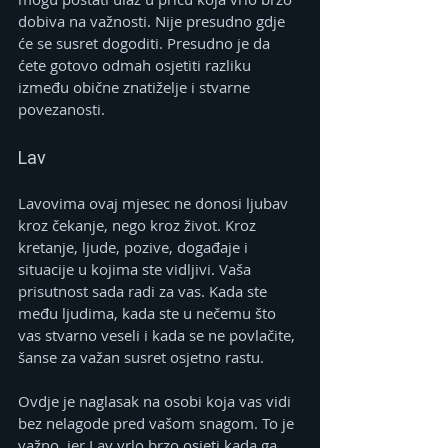
dobiva na važnosti. Nije presudno gdje 
će se susret dogoditi. Presudno je da 
ćete gotovo odmah osjetiti razliku 
između obične znatiželje i stvarne 
povezanosti.
Lav
Lavovima ovaj mjesec ne donosi ljubav 
kroz čekanje, nego kroz život. Kroz 
kretanje, ljude, pozive, događaje i 
situacije u kojima ste vidljivi. Vaša 
prisutnost sada radi za vas. Kada ste 
među ljudima, kada ste u nečemu što 
vas stvarno veseli i kada se ne povlačite, 
šanse za važan susret osjetno rastu.
Ovdje je naglasak na osobi koja vas vidi 
bez nelagode pred vašom snagom. To je 
važno, jer Lav vrlo brzo osjeti kada ga 