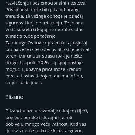
razvlačenja i bez emocionalnih testova. 
Privlačnost može biti jaka od prvog 
trenutka, ali važnije od toga je osjećaj 
sigurnosti koji dolazi uz nju. To je ona 
vrsta susreta u kojoj ne morate stalno 
tumačiti tuđe ponašanje.
Za mnoge Ovnove upravo će taj osjećaj 
biti najveće iznenađenje. Strast je poznat 
teren. Mir unutar strasti ipak je nešto 
drugo. U aprilu 2026. taj spoj postaje 
moguć. Ljubavna priča može krenuti 
brzo, ali ostaviti dojam da ima težinu, 
smjer i ozbiljnost.
Blizanci
Blizanci ulaze u razdoblje u kojem riječi, 
pogledi, poruke i slučajni susreti 
dobivaju mnogo veću važnost. Kod vas 
ljubav vrlo često kreće kroz razgovor, 