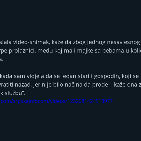
poslala video-snimak, kaže da zbog jednog nesavjesnog 
rpe prolaznici, među kojima i majke sa bebama u kolic
a.
da sam vidjela da se jedan stariji gospodin, koji se s
atiti nazad, jer nije bilo načina da prođe – kaže ona 
uk službu”.
k.com/srpskainfocom/videos/1232081424518977