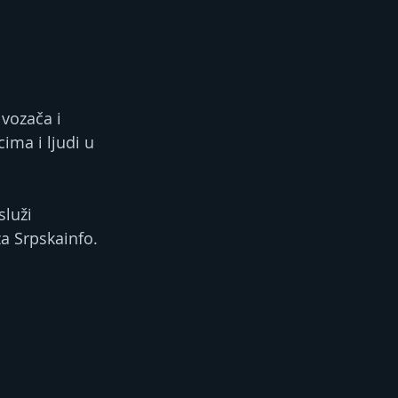
vozača i 
ima i ljudi u 
luži 
za Srpskainfo.