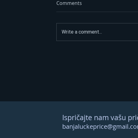
Comments
Write a comment...
Opet izdvajanja za Ćirilični
park: Ni dvije godine nakon
otvaranja 33 hiljade KM za
nova ulaganja
Ispričajte nam vašu pri
banjaluckeprice@gmail.c