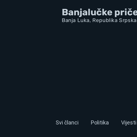
Banjalučke prič
Banja Luka,
Republik
a Srpska
Svi članci
Politika
Vijesti