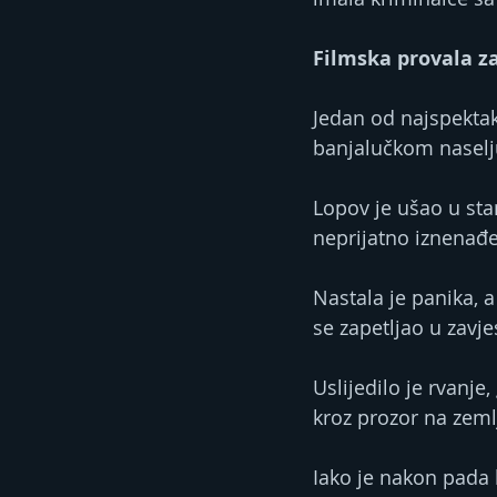
Filmska provala z
Jedan od najspektak
banjalučkom naselj
Lopov je ušao u sta
neprijatno iznenađe
Nastala je panika, 
se zapetljao u zavjes
Uslijedilo je rvanj
kroz prozor na zeml
Iako je nakon pada b