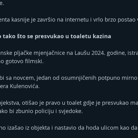
e.
ta kasnije je završio na internetu i vrlo brzo postao 
o tako što se presvukao u toaletu kazina
ske pljačke mjenjačnice na Laušu 2024. godine, istraži
ao gotovo filmski.
bi sa novcem, jedan od osumnjičenih potpuno mirno 
dera Kulenovića.
ekstva, otišao je pravo u toalet gdje je presvukao maj
ko bi zbunio policiju i svjedoke.
o izašao iz objekta i nastavio da hoda ulicom kao da s