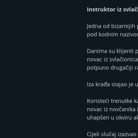
Instruktor iz svla
Jedna od bizarnijih 
pod kodnim nazivom
Danima su klijenti p
novac iz svlačionica
potpuno drugačiji r
Iza krađa stajao je 
Koristeći trenutke k
novac iz novčanika 
uhapšen u okviru ak
Cijeli slučaj izazva