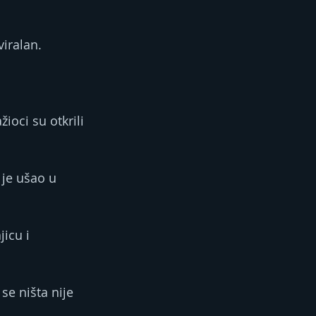
viralan.
oci su otkrili 
je ušao u 
icu i 
e ništa nije 