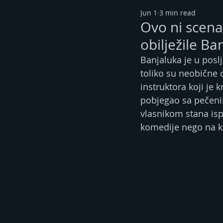
Jun 1
3 min read
Ovo ni scenar
obilježile Ba
Banjaluka je u posl
toliko su neobične d
instruktora koji je 
pobjegao sa pečeni
vlasnikom stana ispa
komedije nego na kla