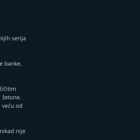
jih serija 
e banke, 
ičitim 
i žetone.
u veću od 
ikad nije 