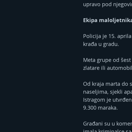
upravo pod njegov
Ekipa maloljetnik
Policija je 15. apri
krađa u gradu.
Meta grupe od šest o
zlatare ili automob
Od kraja marta do sr
naseljima, sjekli apa
Istragom je utvrđeno
9.300 maraka.
Građani su u komen
imala kriminalce sa 