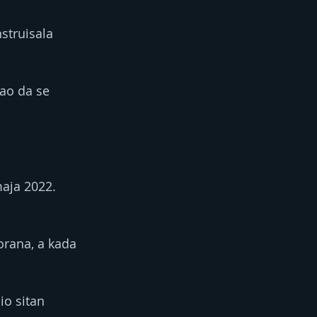
struisala 
šao da se 
aja 2022. 
orana, a kada 
io sitan 