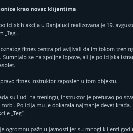
čionice krao novac klijentima
policijskih akcija u Banjaluci realizovana je 19. avgus
 „Teg“.
oznatog fitnes centra prijavljivali da im tokom trenin
. Sumnjalo se na spoljne lopove, ali je policijska istr
asplet.
upravo fitnes instruktor zaposlen u tom objektu.
ada su ljudi na treningu, instruktor je preturao po st
i torbi. Policija mu je dokazala najmanje devet krađa,
cije „Teg“.
o je ogromnu pažnju javnosti jer su mnogi klijenti godi