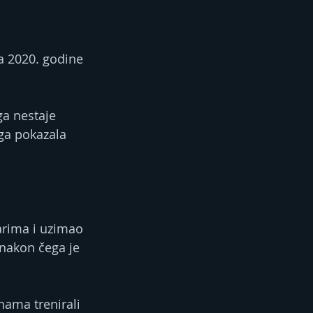
ta 2020. godine 
ga nestaje 
aga pokazala 
varima i uzimao 
 nakon čega je 
nama trenirali 