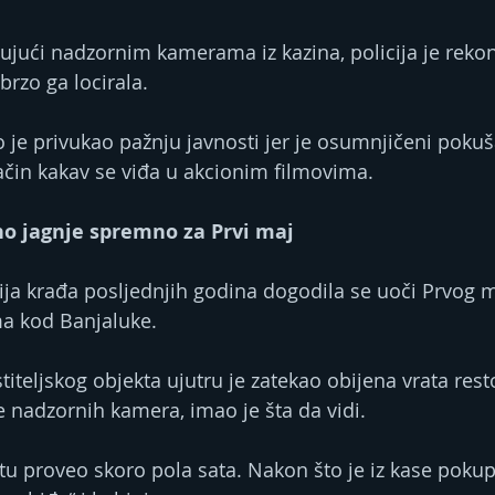
jujući nadzornim kamerama iz kazina, policija je rekon
brzo ga locirala.
no je privukao pažnju javnosti jer je osumnjičeni poku
ačin kakav se viđa u akcionim filmovima.
o jagnje spremno za Prvi maj
ja krađa posljednjih godina dogodila se uoči Prvog m
a kod Banjaluke.
iteljskog objekta ujutru je zatekao obijena vrata rest
 nadzornih kamera, imao je šta da vidi.
ktu proveo skoro pola sata. Nakon što je iz kase pokup