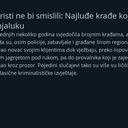
isti ne bi smislili: Najluđe krađe ko
njaluku
jednjih nekoliko godina svjedočila brojnim krađama, al
a su, osim policije, zabavljale i građane širom region
krao novac svojim klijentima dok vježbaju, preko lopova
m jagnjetom pod rukom, pa do provalnika koji je zaje
o kroz prozor. Pojedini slučajevi tako su više su ličili
sične kriminalističke izvještaje.