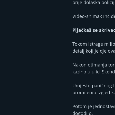
prije dolaska policij
Video-snimak inciden
Pljačkaš se skriva
Tokom istrage milion
detalj koji je djelov
Nakon otimanja tor
kazino u ulici Sken
Umjesto paničnog bj
promijenio izgled ka
Potom je jednostavn
dogodilo.