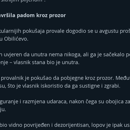
avršila padom kroz prozor
ularnijih pokušaja provale dogodio se u avgustu proš
u Obilićevo.
n uvjeren da unutra nema nikoga, ali ga je sačekalo 
nje – vlasnik stana bio je unutra.
a provalnik je pokušao da pobjegne kroz prozor. Međut
u, što je vlasnik iskoristio da ga sustigne i zgrabi.
e, guranje i razmjena udaraca, nakon čega su obojica z
ju.
io vidno povrijeđen i dezorijentisan, lopov je ipak us