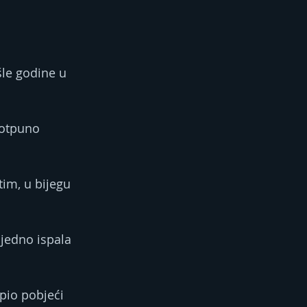
le godine u 
potpuno 
im, u bijegu 
ajedno ispala 
pio pobjeći 