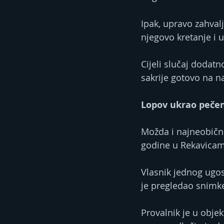
Ipak, upravo zahval
njegovo kretanje i u
Cijeli slučaj dodat
sakrije gotovo na n
Lopov ukrao pečen
Možda i najneobični
godine u Rekavicam
Vlasnik jednog ugost
je pregledao snimke
Provalnik je u obje