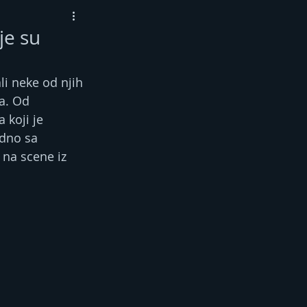
je su
i neke od njih 
a. Od 
 koji je 
dno sa 
 na scene iz 