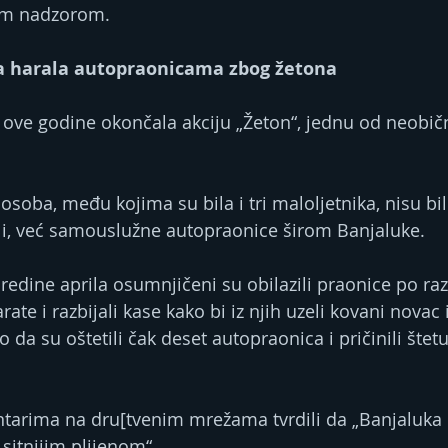
im nadzorom.
a harala autopraonicama zbog žetona
la ove godine okončala akciju „Žeton“, jednu od neobični
soba, među kojima su bila i tri maloljetnika, nisu bil
ili, već samouslužne autopraonice širom Banjaluke.
edine aprila osumnjičeni su obilazili praonice po razl
rate i razbijali kase kako bi iz njih uzeli kovani novac 
 da su oštetili čak deset autopraonica i pričinili štet
tarima na dru[tvenim mrežama tvrdili da „Banjaluka n
sitnijim plijenom“.