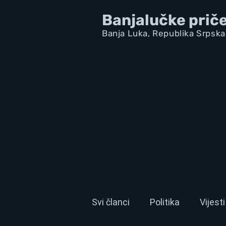
Banjalučke prič
Banja Luka,
Republik
a Srpska
Svi članci
Politika
Vijesti