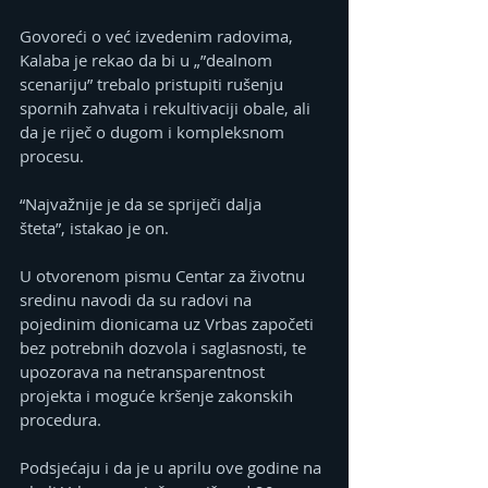
Govoreći o već izvedenim radovima, 
Kalaba je rekao da bi u „”dealnom 
scenariju” trebalo pristupiti rušenju 
spornih zahvata i rekultivaciji obale, ali 
da je riječ o dugom i kompleksnom 
procesu.
“Najvažnije je da se spriječi dalja 
šteta”, istakao je on.
U otvorenom pismu Centar za životnu 
sredinu navodi da su radovi na 
pojedinim dionicama uz Vrbas započeti 
bez potrebnih dozvola i saglasnosti, te 
upozorava na netransparentnost 
projekta i moguće kršenje zakonskih 
procedura.
Podsjećaju i da je u aprilu ove godine na 