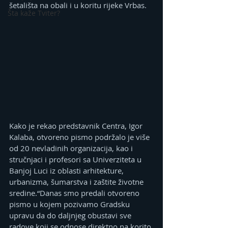
šetališta na obali i u koritu rijeke Vrbas.
Šta kaže Tviter?
Kako je rekao predstavnik Centra, Igor 
Kalaba, otvoreno pismo podržalo je više 
od 20 nevladinih organizacija, kao i 
stručnjaci i profesori sa Univerziteta u 
Banjoj Luci iz oblasti arhitekture, 
urbanizma, šumarstva i zaštite životne 
sredine.“Danas smo predali otvoreno 
pismo u kojem pozivamo Gradsku 
upravu da do daljnjeg obustavi sve 
radove koji se odnose direktno na korito 