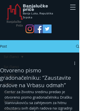
Banjalučke
priče
Banja Luka,
Republik
a
Srpska
Post
Svi članci
Svi članci
Otvoreno pismo
Politika
gradonačelniku: “Zaustavite
Vijesti
radove na Vrbasu odmah”
Centar za životnu sredinu predao je 
Intervju
otvoreno pismo gradonačelniku Drašku 
Kolumna
Stanivukoviću sa zahtjevom za hitnu 
obustavu svih daljih radova na izgradnji 
Vox populi