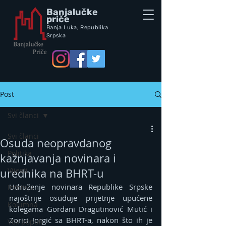
Banjalučke
priče
Banja Luka,
Republik
a
Srpska
Post
Svi članci
Svi članci
Osuda neopravdanog
Politika
kažnjavanja novinara i
Vijesti
urednika na BHRT-u
Udruženje novinara Republike Srpske 
Intervju
najoštrije osuđuje prijetnje upućene 
Kolumna
kolegama Gordani Dragutinović Mutić i 
Zorici Jorgić sa BHRT-a, nakon što ih je 
Vox populi