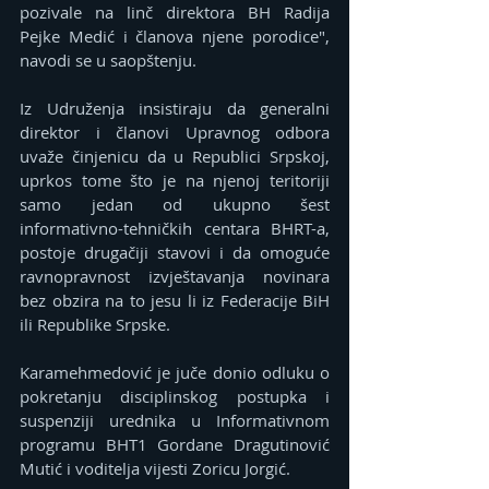
pozivale na linč direktora BH Radija 
Pejke Medić i članova njene porodice", 
navodi se u saopštenju.
Iz Udruženja insistiraju da generalni 
direktor i članovi Upravnog odbora 
uvaže činjenicu da u Republici Srpskoj, 
uprkos tome što je na njenoj teritoriji 
samo jedan od ukupno šest 
informativno-tehničkih centara BHRT-a, 
postoje drugačiji stavovi i da omoguće 
ravnopravnost izvještavanja novinara 
bez obzira na to jesu li iz Federacije BiH 
ili Republike Srpske.
Karamehmedović je juče donio odluku o 
pokretanju disciplinskog postupka i 
suspenziji urednika u Informativnom 
programu BHT1 Gordane Dragutinović 
Mutić i voditelja vijesti Zoricu Jorgić.