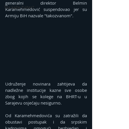
generalni direktor Belmin 
Šta kaže Tviter?
Karamehmedović suspendovao jer su 
Armiju BiH nazvale "takozvanom".
Udruženje novinara zahtijeva da 
nadležne institucije kazne sve osobe 
zbog kojih se kolege na BHRT-u u 
Sarajevu osjećaju nesigurno.
Od Karamehmedovića su zatražili da 
obustavi postupak i da srpskim 
kadrovima omogući bezbjedan i 