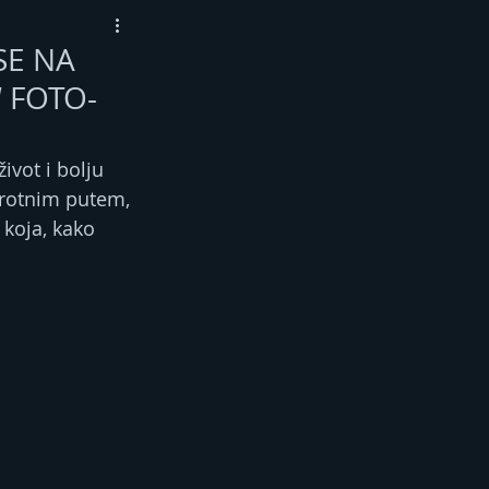
SE NA
“ FOTO-
ivot i bolju 
protnim putem, 
 koja, kako 