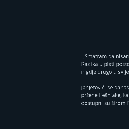
 „Smatram da nisam ništa ostavio iza sebe jer posao, ako neko hoće da nađe – naći će. 
Razlika u plati pos
nigdje drugo u svij
Janjetovići se dana
pržene lješnjake, k
dostupni su širom R