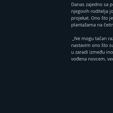
Danas zajedno sa por
njegovih roditelja j
projekat. Ono što j
plantažama na četir
 „Ne mogu tačan razlog da navedem, više je to bio osjećaj da je vrijeme da se vratim i 
nastavim ono što su 
u zaradi između inos
vođena novcem, već 