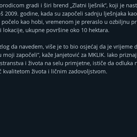
odicom gradi i širi brend „Zlatni lješnik“, koji je nast
oš 2009. godine, kada su započeli sadnju lješnjaka kao
e počelo kao hobi, vremenom je preraslo u ozbiljnu pr
i lokacije, ukupne površine oko 10 hektara.
moji započeli“, kaže Janjetović za MKLIK. Iako priznaj
transtva i života na selu primjetne, ističe da odluka ni
kvalitetom života i ličnim zadovoljstvom.