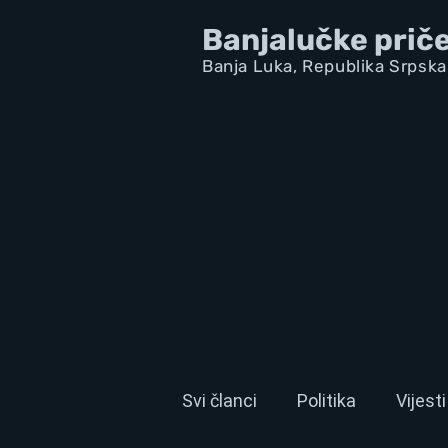
Banjalučke prič
Banja Luka,
Republik
a Srpska
Svi članci
Politika
Vijesti