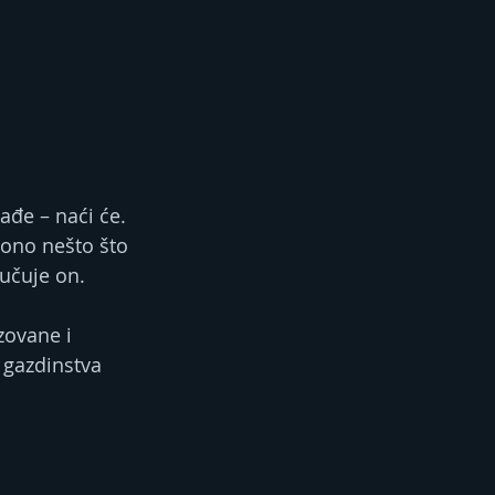
 ono nešto što 
učuje on. 
zovane i 
 gazdinstva 