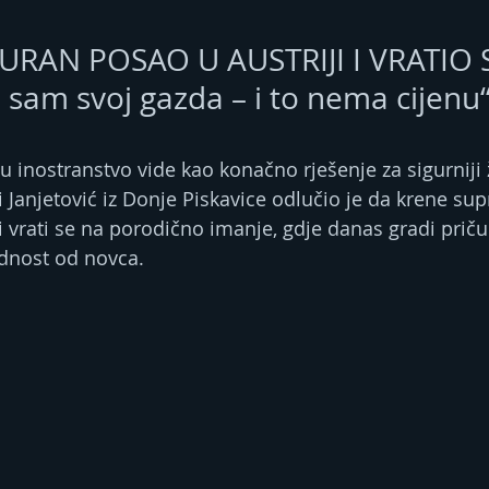
URAN POSAO U AUSTRIJI I VRATIO 
 sam svoj gazda – i to nema cijenu
 inostranstvo vide kao konačno rješenje za sigurniji ž
 Janjetović iz Donje Piskavice odlučio je da krene su
i vrati se na porodično imanje, gdje danas gradi priču
ednost od novca. 