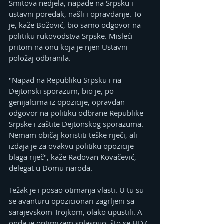
Šmitova nedjela, napade na Srpsku i 
ustavni poredak, našli i opravdanje. To 
je, kaže Božović, bio samo odgovor na 
politiku rukovodstva Srpske. Misleći 
pritom na onu koja je njen Ustavni 
položaj odbranila.
"Napad na Republiku Srpsku i na 
Dejtonski sporazum, bio je, po 
genijalcima iz opozicije, opravdan 
odgovor na politiku odbrane Republike 
Srpske i zaštite Dejtonskog sporazuma. 
Nemam običaj koristiti teške riječi, ali 
izdaja je za ovakvu politiku opozicije 
blaga riječ", kaže Radovan Kovačević, 
delegat u Domu naroda.
Težak je i posao otimanja vlasti. U tu su 
se avanturu opozicionari zagrljeni sa 
sarajevskom Trojkom, olako upustili. A 
onda je optimizam splasnuo, što se HDZ 