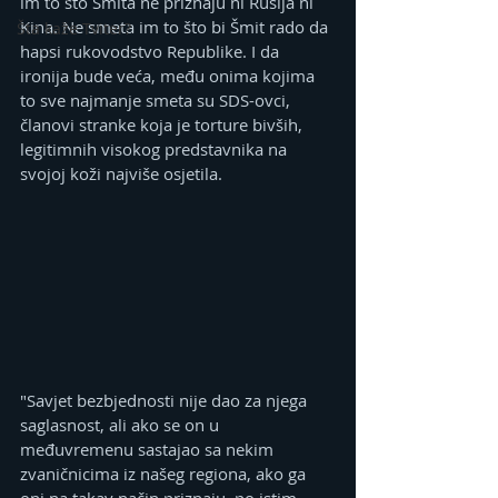
im to što Šmita ne priznaju ni Rusija ni 
Kina. Ne smeta im to što bi Šmit rado da 
Šta kaže Tviter?
hapsi rukovodstvo Republike. I da 
ironija bude veća, među onima kojima 
to sve najmanje smeta su SDS-ovci, 
članovi stranke koja je torture bivših, 
legitimnih visokog predstavnika na 
svojoj koži najviše osjetila.
"Savjet bezbjednosti nije dao za njega 
saglasnost, ali ako se on u 
međuvremenu sastajao sa nekim 
zvaničnicima iz našeg regiona, ako ga 
oni na takav način priznaju, po istim 