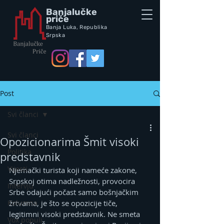
Banjalučke
priče
Banja Luka,
Republik
a
Srpska
Post
Svi članci
Svi članci
Opozicionarima Šmit visoki
Politika
predstavnik
Vijesti
Njemački turista koji nameće zakone, 
Srpskoj otima nadležnosti, provocira 
Intervju
Srbe odajući počast samo bošnjačkim 
Kolumna
žrtvama, je što se opozicije tiče, 
legitimni visoki predstavnik. Ne smeta 
Vox populi