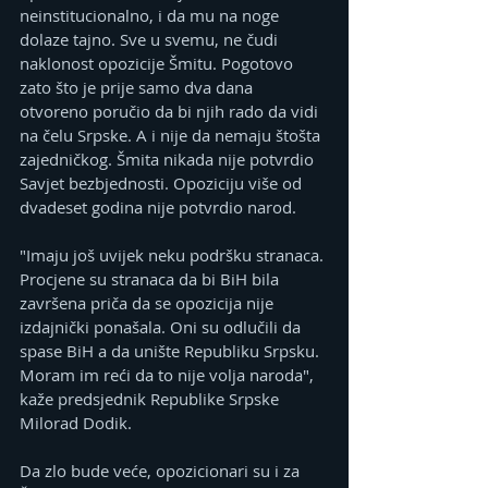
neinstitucionalno, i da mu na noge 
dolaze tajno. Sve u svemu, ne čudi 
naklonost opozicije Šmitu. Pogotovo 
zato što je prije samo dva dana 
otvoreno poručio da bi njih rado da vidi 
na čelu Srpske. A i nije da nemaju štošta 
zajedničkog. Šmita nikada nije potvrdio 
Savjet bezbjednosti. Opoziciju više od 
dvadeset godina nije potvrdio narod. 
"Imaju još uvijek neku podršku stranaca. 
Procjene su stranaca da bi BiH bila 
završena priča da se opozicija nije 
izdajnički ponašala. Oni su odlučili da 
spase BiH a da unište Republiku Srpsku. 
Moram im reći da to nije volja naroda", 
kaže predsjednik Republike Srpske 
Milorad Dodik.
Da zlo bude veće, opozicionari su i za 