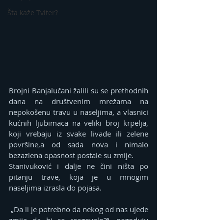
Šta kaže Tviter?
Brojni Banjalučani žalili su se prethodnih 
dana na društvenim mrežama na 
nepokošenu travu u naseljima, a vlasnici 
kućnih ljubimaca na veliki broj krpelja, 
koji vrebaju iz svake livade ili zelene 
površine,a od sada nova i nimalo 
bezazlena opasnost postale su zmije.
Stanivuković i dalje ne čini ništa po 
pitanju trave, koja je u mnogim 
naseljima izrasla do pojasa.
 „Da li je potrebno da nekog od nas ujede 
zmija da bi se reagovalo?“, negoduju 