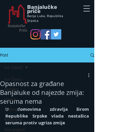
Banjalučke
priče
Banja Luka,
Republik
a
Srpska
Post
Svi članci
Svi članci
Opasnost za građane
Politika
Banjaluke od najezde zmija:
Vijesti
seruma nema
U domovima zdravlja širom 
Intervju
Republike Srpske vlada nestašica 
Kolumna
seruma protiv ugriza zmije
Vox populi