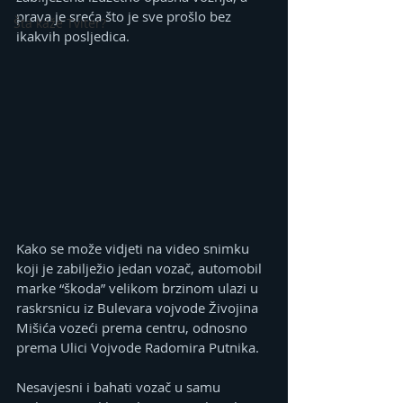
prava je sreća što je sve prošlo bez 
Šta kaže Tviter?
ikakvih posljedica.
Kako se može vidjeti na video snimku 
koji je zabilježio jedan vozač, automobil 
marke “škoda” velikom brzinom ulazi u 
raskrsnicu iz Bulevara vojvode Živojina 
Mišića vozeći prema centru, odnosno 
prema Ulici Vojvode Radomira Putnika.
Nesavjesni i bahati vozač u samu 