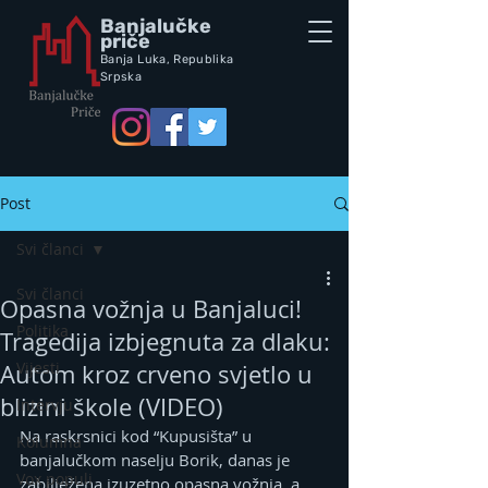
Banjalučke
priče
Banja Luka,
Republik
a
Srpska
Post
Svi članci
Svi članci
Opasna vožnja u Banjaluci!
Politika
Tragedija izbjegnuta za dlaku:
Vijesti
Autom kroz crveno svjetlo u
blizini škole (VIDEO)
Intervju
Na raskrsnici kod “Kupusišta” u 
Kolumna
banjalučkom naselju Borik, danas je 
Vox populi
zabilježena izuzetno opasna vožnja, a 