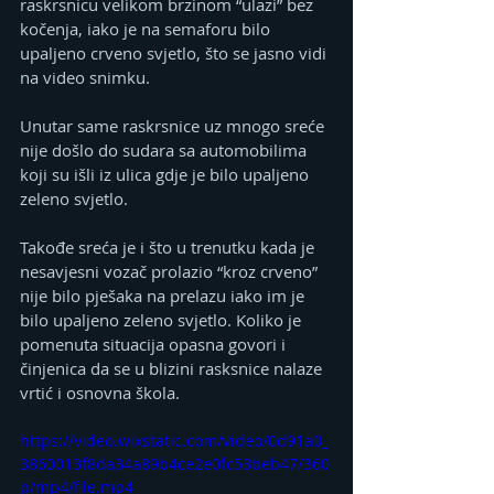
raskrsnicu velikom brzinom “ulazi” bez 
kočenja, iako je na semaforu bilo 
upaljeno crveno svjetlo, što se jasno vidi 
na video snimku.
Unutar same raskrsnice uz mnogo sreće 
nije došlo do sudara sa automobilima 
koji su išli iz ulica gdje je bilo upaljeno 
zeleno svjetlo.
Takođe sreća je i što u trenutku kada je 
nesavjesni vozač prolazio “kroz crveno” 
nije bilo pješaka na prelazu iako im je 
bilo upaljeno zeleno svjetlo. Koliko je 
pomenuta situacija opasna govori i 
činjenica da se u blizini rasksnice nalaze 
vrtić i osnovna škola.
https://video.wixstatic.com/video/0d91a0_
3860013f8da34a89b4ce2e0fc53beb47/360
p/mp4/file.mp4