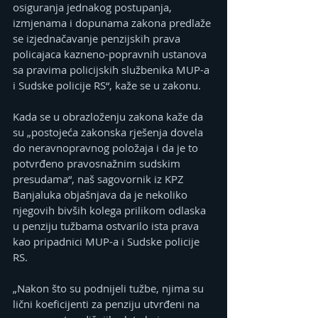
osiguranja jednakog postupanja, 
izmjenama i dopunama zakona predlaže 
se izjednačavanje penzijskih prava 
policajaca kazneno-popravnih ustanova 
sa pravima policijskih službenika MUP-a 
i Sudske policije RS“, kaže se u zakonu.
Kada se u obrazloženju zakona kaže da 
su „postojeća zakonska rješenja dovela 
do neravnopravnog položaja i da je to 
potvrđeno pravosnažnim sudskim 
presudama“, naš sagovornik iz KPZ 
Banjaluka objašnjava da je nekoliko 
njegovih bivših kolega prilikom odlaska 
u penziju tužbama ostvarilo ista prava 
kao pripadnici MUP-a i Sudske policije 
RS.
„Nakon što su podnijeli tužbe, njima su 
lični koeficijenti za penziju utvrđeni na 