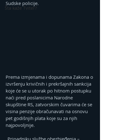
Sudske policije.
Šta kaže Tviter?
Prema izmjenama i dopunama Zakona o 
izvršenju krivičnih i prekršajnih sankcija 
koje će se u utorak po hitnom postupku 
naći pred poslanicima Narodne 
skupštine RS, zatvorskim čuvarima će se 
visina penzije obračunavati na osnovu 
pet godišnjih plata koje su za njih 
najpovoljnije.
„Pripadniku službe obezbjeđenja – 