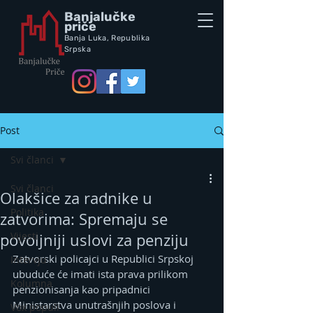
Banjalučke
priče
Banja Luka,
Republik
a
Srpska
Post
Svi članci
Svi članci
Olakšice za radnike u
Politika
zatvorima: Spremaju se
Vijesti
povoljniji uslovi za penziju
Zatvorski policajci u Republici Srpskoj 
Intervju
ubuduće će imati ista prava prilikom 
Kolumna
penzionisanja kao pripadnici 
Ministarstva unutrašnjih poslova i 
Vox populi