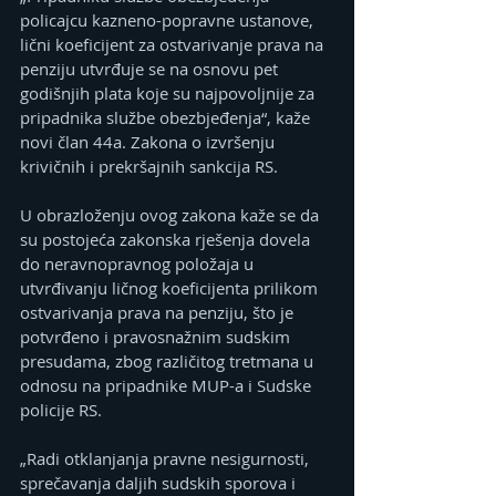
policajcu kazneno-popravne ustanove, 
lični koeficijent za ostvarivanje prava na 
penziju utvrđuje se na osnovu pet 
godišnjih plata koje su najpovoljnije za 
pripadnika službe obezbjeđenja“, kaže 
novi član 44a. Zakona o izvršenju 
krivičnih i prekršajnih sankcija RS.
U obrazloženju ovog zakona kaže se da 
su postojeća zakonska rješenja dovela 
do neravnopravnog položaja u 
utvrđivanju ličnog koeficijenta prilikom 
ostvarivanja prava na penziju, što je 
potvrđeno i pravosnažnim sudskim 
presudama, zbog različitog tretmana u 
odnosu na pripadnike MUP-a i Sudske 
policije RS.
„Radi otklanjanja pravne nesigurnosti, 
sprečavanja daljih sudskih sporova i 