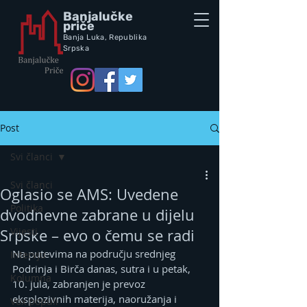
Banjalučke
priče
Banja Luka,
Republik
a
Srpska
Post
Svi članci
Svi članci
Oglasio se AMS: Uvedene
Politika
dvodnevne zabrane u dijelu
Vijesti
Srpske – evo o čemu se radi
Na putevima na području srednjeg 
Intervju
Podrinja i Birča danas, sutra i u petak, 
Kolumna
10. jula, zabranjen je prevoz 
eksplozivnih materija, naoružanja i 
Vox populi