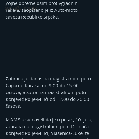
vojne opreme osim protivgradnih 
Šta kaže Tviter?
raketa, saopšteno je iz Auto-moto 
saveza Republike Srpske.
Zabrana je danas na magistralnom putu 
Caparde-Karakaj od 9.00 do 15.00 
časova, a sutra na magistralnom putu 
Konjević Polje-Milići od 12.00 do 20.00 
časova.
Iz AMS-a su naveli da je u petak, 10. jula, 
zabrana na magistralnim putu Drinjača-
Konjević Polje-Milići, Vlasenica-Luke, te 