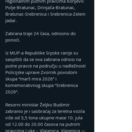
regionalnim putnim pravcima Konjević 
Polje-Bratunac, Drinjača-Bratunac, 
Bratunac-Srebrenica i Srebrenica-Zeleni 
Jadar.
Zabrana traje 24 časa, odnosno do 
ponoći.
Iz MUP-a Republike Srpske ranije su 
saopštili da se ova zabrana odnosi na 
putne pravce na području u nadležnosti 
Policijske uprave Zvornik povodom 
skupa “marš mira 2026” i 
komemorativnog skupa “Srebrenica 
2026”.
Resorni ministar Željko Budimir 
zabranio je i saobraćaj za teretna vozila 
više od 3,5 tona ukupne mase 10. jula 
od 12.00 do 20.00 časova na putnim 
pravcima Luke – Vlasenica, Vlasenica — 