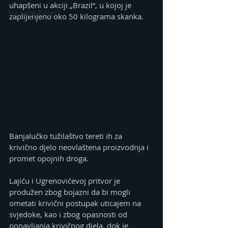
uhapšeni u akciji „Brazil“, u kojoj je 
Šta kaže Tviter?
zaplijenjeno oko 50 kilograma skanka.
Banjalučko tužilaštvo tereti ih za 
krivično djelo neovlaštena proizvodnja i 
promet opojnih droga.
Lajiću i Ugrenovićevoj pritvor je 
produžen zbog bojazni da bi mogli 
ometati krivični postupak uticajem na 
svjedoke, kao i zbog opasnosti od 
ponavljanja krivičnog djela, dok je 