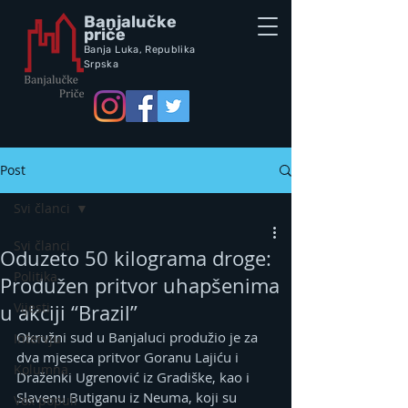
Banjalučke
priče
Banja Luka,
Republik
a
Srpska
Post
Svi članci
Svi članci
Oduzeto 50 kilograma droge:
Politika
Produžen pritvor uhapšenima
Vijesti
u akciji “Brazil”
Okružni sud u Banjaluci produžio je za 
Intervju
dva mjeseca pritvor Goranu Lajiću i 
Kolumna
Draženki Ugrenović iz Gradiške, kao i 
Slavenu Butiganu iz Neuma, koji su 
Vox populi