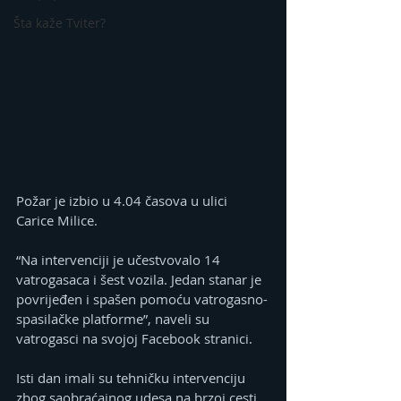
Šta kaže Tviter?
Požar je izbio u 4.04 časova u ulici 
Carice Milice.
“Na intervenciji je učestvovalo 14 
vatrogasaca i šest vozila. Jedan stanar je 
povrijeđen i spašen pomoću vatrogasno-
spasilačke platforme”, naveli su 
vatrogasci na svojoj Facebook stranici.
Isti dan imali su tehničku intervenciju 
zbog saobraćajnog udesa na brzoj cesti 