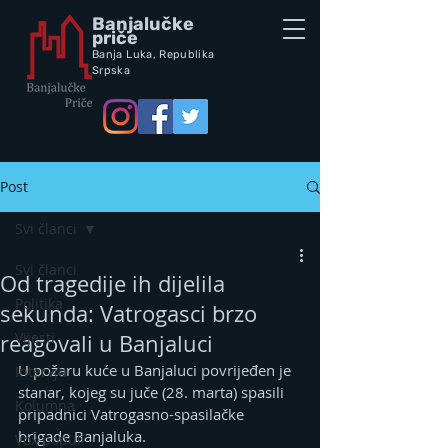
Banjalučke
priče
Banja Luka,
Republik
a
Srpska
Post
Svi članci
Svi članci
Od tragedije ih dijelila
Politika
sekunda: Vatrogasci brzo
Vijesti
reagovali u Banjaluci
U požaru kuće u Banjaluci povrijeđen je 
Intervju
stanar, kojeg su juče (28. marta) spasili 
Kolumna
pripadnici Vatrogasno-spasilačke 
brigade Banjaluka.
Vox populi