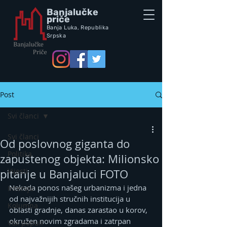
Banjalučke
priče
Banja Luka,
Republik
a
Srpska
Post
Svi članci
Svi članci
Od poslovnog giganta do
Politika
zapuštenog objekta: Milionsko
Vijesti
pitanje u Banjaluci FOTO
Nekada ponos našeg urbanizma i jedna 
Intervju
od najvažnijih stručnih institucija u 
Kolumna
oblasti gradnje, danas zarastao u korov, 
okružen novim zgradama i zatrpan 
Vox populi