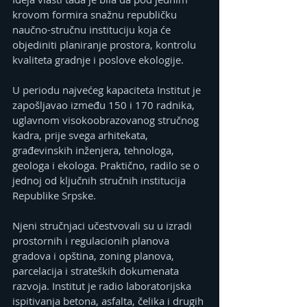
krovom formira snažnu republičku 
naučno-stručnu instituciju koja će 
objediniti planiranje prostora, kontrolu 
kvaliteta gradnje i poslove ekologije.
U periodu najvećeg kapaciteta Institut je 
zapošljavao između 150 i 170 radnika, 
uglavnom visokoobrazovanog stručnog 
kadra, prije svega arhitekata, 
građevinskih inženjera, tehnologa, 
geologa i ekologa. Praktično, radilo se o 
jednoj od ključnih stručnih institucija 
Republike Srpske.
Njeni stručnjaci učestvovali su u izradi 
prostornih i regulacionih planova 
gradova i opština, zoning planova, 
parcelacija i strateških dokumenata 
razvoja. Institut je radio laboratorijska 
ispitivanja betona, asfalta, čelika i drugih 