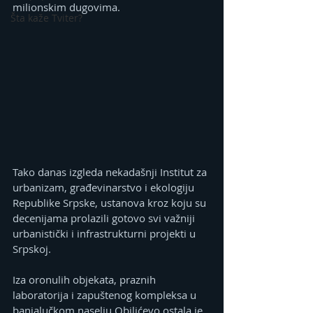
milionskim dugovima.
Šta kaže Tviter?
Tako danas izgleda nekadašnji Institut za 
urbanizam, građevinarstvo i ekologiju 
Republike Srpske, ustanova kroz koju su 
decenijama prolazili gotovo svi važniji 
urbanistički i infrastrukturni projekti u 
Srpskoj.
Iza oronulih objekata, praznih 
laboratorija i zapuštenog kompleksa u 
banjalučkom naselju Obilićevo ostala je 