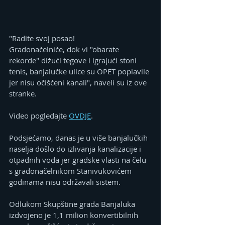
"Radite svoj posao!
Gradonačelniče, dok vi "obarate 
rekorde" dižući tegove i igrajući stoni 
tenis, banjalučke ulice su OPET poplavile 
jer nisu očišćeni kanali", naveli su iz ove 
stranke.
Video pogledajte 
OVDJE
.
Podsjećamo, danas je u više banjalučkih 
naselja došlo do izlivanja kanalizacije i 
otpadnih voda jer gradske vlasti na čelu 
s gradonačelnikom Stanivukovićem 
godinama nisu održavali sistem.
Odlukom Skupštine grada Banjaluka 
izdvojeno je 1,1 milion konvertibilnih 