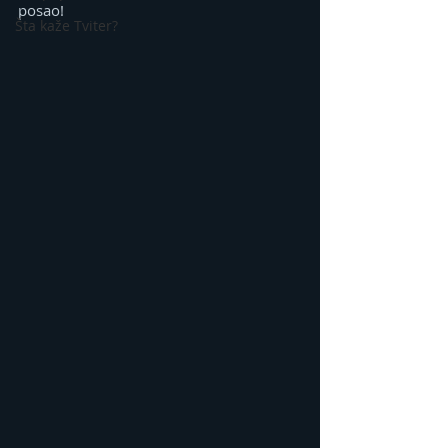
posao!
Šta kaže Tviter?