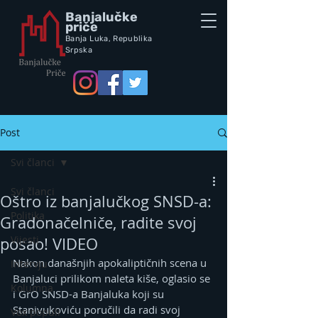
Banjalučke
priče
Banja Luka,
Republik
a
Srpska
Post
Svi članci
Svi članci
Oštro iz banjalučkog SNSD-a:
Politika
Gradonačelniče, radite svoj
Vijesti
posao! VIDEO
Nakon današnjih apokaliptičnih scena u 
Intervju
Banjaluci prilikom naleta kiše, oglasio se 
Kolumna
i GrO SNSD-a Banjaluka koji su 
Stanivukoviću poručili da radi svoj 
Vox populi