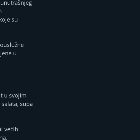
 unutrašnjeg 
m 
koje su 
mouslužne 
jene u 
t u svojim 
salata, supa i 
i većih 
na.