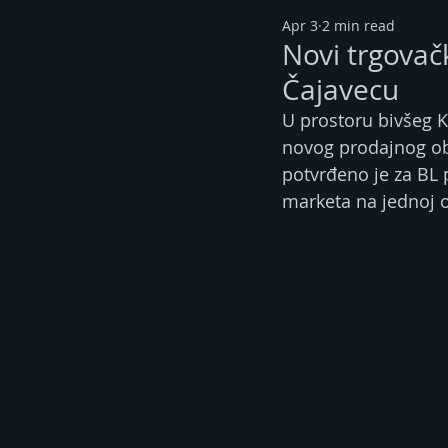
Apr 3
2 min read
Novi trgovačk
Čajavecu
U prostoru bivšeg 
novog prodajnog ob
potvrđeno je za BL p
marketa na jednoj o