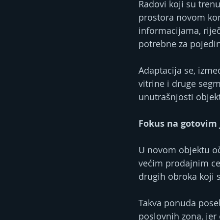
Radovi koji su tren
prostora novom kon
informacijama, rije
potrebne za pojedin
Adaptacija se, izme
vitrine i druge segm
unutrašnjosti objek
Fokus na gotovim j
U novom objektu oče
većim prodajnim cen
drugih obroka koji 
Takva ponuda poseb
poslovnih zona, je