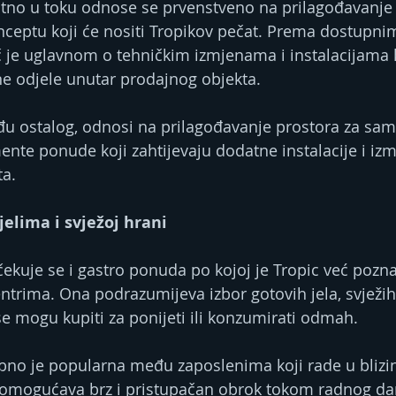
utno u toku odnose se prvenstveno na prilagođavanje
ceptu koji će nositi Tropikov pečat. Prema dostupni
č je uglavnom o tehničkim izmjenama i instalacijama 
e odjele unutar prodajnog objekta.
đu ostalog, odnosi na prilagođavanje prostora za sa
ente ponude koji zahtijevaju dodatne instalacije i izm
ta.
elima i svježoj hrani
kuje se i gastro ponuda po kojoj je Tropic već pozna
trima. Ona podrazumijeva izbor gotovih jela, svježih 
se mogu kupiti za ponijeti ili konzumirati odmah.
no je popularna među zaposlenima koji rade u blizin
r omogućava brz i pristupačan obrok tokom radnog da