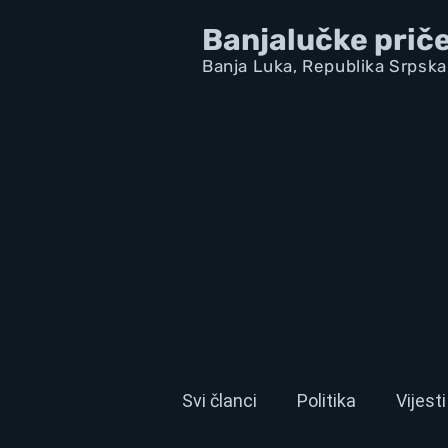
Banjalučke prič
Banja Luka,
Republik
a Srpska
Svi članci
Politika
Vijesti