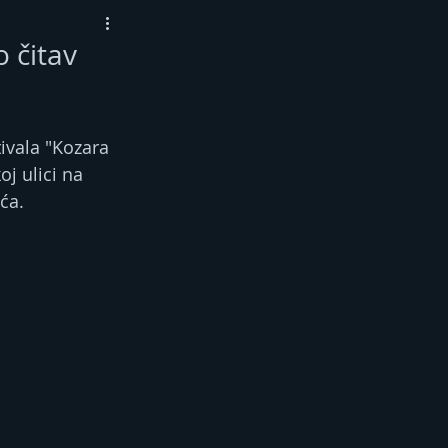
o čitav
ivala "Kozara 
j ulici na 
ća.