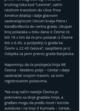
kružnog toka kod “Lesnine”, zatim 
istočnim tranzitom do Ulice Trive 
Amelice (Malta) i dalje glavnom 
saobraćajnicom Ulicom kralja Petra I 
Karađorđevića do centra grada. Ukupan 
broj polazaka u toku dana iz Česme će 
biti 18 s tim da će prvi polazak iz Česme 
biti u 6.40, a posljednji iz grada ka 
Česmi u 22.40 časova”, saopšteno je iz 
Odsjeka za javni prevoz grada Banjaluka.
Napominju da će postojeća linija 9B 
Česma – Medeno polje – Centar i dalje 
saobraćati svojom trasom, sa svim 
registrovanim polascima.
“Na ovaj način naselje Česma je 
pokriveno sa dvije gradske linije, a 
građani mogu da pređu most i koriste 
autobuse i na liniji 9 Kumsale – Centar, 