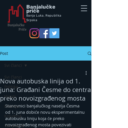
Banjalučke
priče
Banja Luka,
Republik
a
Srpska
Post
Svi članci
Svi članci
Nova autobuska linija od 1.
Politika
juna: Građani Česme do centra
Vijesti
preko novoizgrađenog mosta
Stanovnici banjalučkog naselja Česma 
Intervju
od 1. juna dobiće novu eksperimentalnu 
Kolumna
autobusku liniju koja će preko 
novoizgrađenog mosta povezivati 
Vox populi