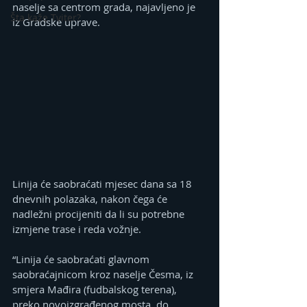
naselje sa centrom grada, najavljeno je 
Šta kaže Tviter?
iz Gradske uprave.
Linija će saobraćati mjesec dana sa 18 
dnevnih polazaka, nakon čega će 
nadležni procijeniti da li su potrebne 
izmjene trase i reda vožnje.
“Linija će saobraćati glavnom 
saobraćajnicom kroz naselje Česma, iz 
smjera Mađira (fudbalskog terena), 
preko novoizgrađenog mosta, do 