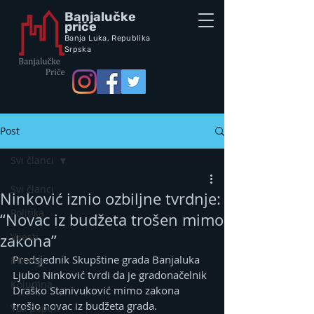
Banjalučke
priče
Banja Luka,
Republik
a
Srpska
Post
Svi članci
Svi članci
Ninković iznio ozbiljne tvrdnje:
Politika
“Novac iz budžeta trošen mimo
Vijesti
zakona”
Predsjednik Skupštine grada Banjaluka 
Intervju
Ljubo Ninković tvrdi da je gradonačelnik 
Kolumna
Draško Stanivuković mimo zakona 
trošio novac iz budžeta grada.
Vox populi