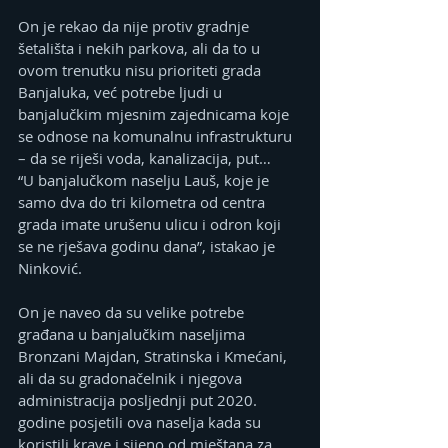
On je rekao da nije protiv gradnje 
šetališta i nekih parkova, ali da to u 
ovom trenutku nisu prioriteti grada 
Banjaluka, već potrebe ljudi u 
banjalučkim mjesnim zajednicama koje 
se odnose na komunalnu infrastrukturu 
– da se riješi voda, kanalizacija, put…
“U banjalučkom naselju Lauš, koje je 
samo dva do tri kilometra od centra 
grada imate urušenu ulicu i odron koji 
se ne rješava godinu dana”, istakao je 
Ninković.
On je naveo da su velike potrebe 
građana u banjalučkim naseljima 
Bronzani Majdan, Stratinska i Kmećani, 
ali da su gradonačelnik i njegova 
administracija posljednji put 2020. 
godine posjetili ova naselja kada su 
koristili krave i sijeno od mještana za 