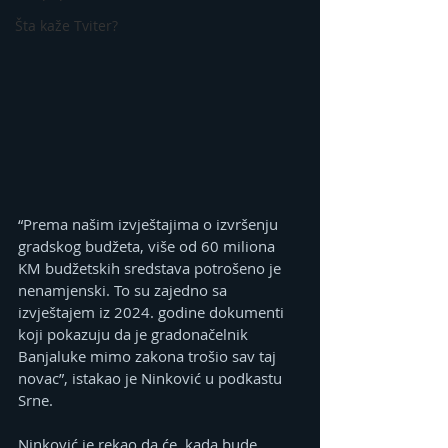
Šta kaže Tviter?
“Prema našim izvještajima o izvršenju 
gradskog budžeta, više od 60 miliona 
KM budžetskih sredstava potrošeno je 
nenamjenski. To su zajedno sa 
izvještajem iz 2024. godine dokumenti 
koji pokazuju da je gradonačelnik 
Banjaluke mimo zakona trošio sav taj 
novac”, istakao je Ninković u podkastu 
Srne.
Ninković je rekao da će, kada bude 