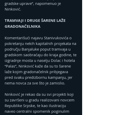
gradske uprave”, napomenuo je 
Ninković.
TRAMVAJI I DRUGE ŠARENE LAŽE 
GRADONAČELNIKA
Komentarišući najavu Stanivukovića o 
pokretanju nekih kapitalnih projekata na 
području Banjaluke poput tramvaja u 
gradskom saobraćaju do kraja godine, te 
izgradnje mosta u naselju Dolac i hotela 
“Palas”, Ninković kaže da su to šarene 
laže kojim gradonačelnik pribjegava 
pred svaku predizbornu kampanju, jer 
nema novca za sve što je zamislio.
Ninković je rekao da su svi projekti koji 
su završeni u gradu realizovani novcem 
Republike Srpske, te kao ilustraciju 
naveo centralni spomenik poginulim 