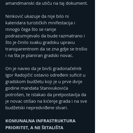
amandmanski da utiču na taj dokument.
Ninković ukazuje da nije bilo ni 
kalendara turističkih mnifestacija i 
mnogo čega što se ranije 
podrazumijevalo da bude razmatrano i 
što je činilo svaku gradsku upravu 
transparentnom da se zna gdje se trošio 
i na šta je planiran gradski novac.
On je naveo da je bivši gradonačelnik 
Igor Radojičić ostavio određeni suficit u 
gradskom budžetu koji je u prve dvije 
godine mandata Stanivukovića 
potrošen, te istakao da pretpostavlja da 
je novac otišao na kićenje grada i na sve 
budžetski nepredviđene stvari.
KOMUNALNA INFRASTRUKTURA 
PRIORITET, A NE ŠETALIŠTA