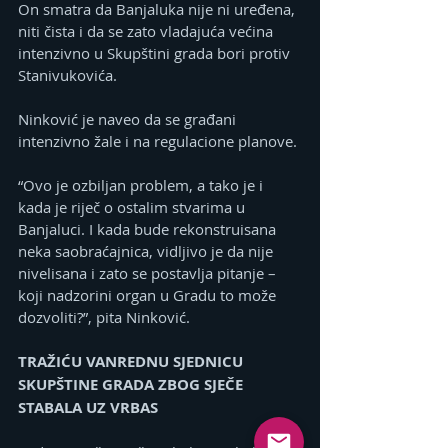
On smatra da Banjaluka nije ni uređena, 
niti čista i da se zato vladajuća većina 
intenzivno u Skupštini grada bori protiv 
Stanivukovića.
Ninković je naveo da se građani 
intenzivno žale i na regulacione planove.
“Ovo je ozbiljan problem, a tako je i 
kada je riječ o ostalim stvarima u 
Banjaluci. I kada bude rekonstruisana 
neka saobraćajnica, vidljivo je da nije 
nivelisana i zato se postavlja pitanje – 
koji nadzorini organ u Gradu to može 
dozvoliti?”, pita Ninković.
TRAŽIĆU VANREDNU SJEDNICU 
SKUPŠTINE GRADA ZBOG SJEČE 
STABALA UZ VRBAS