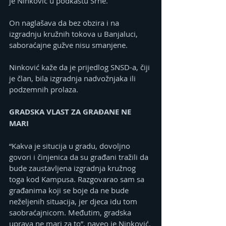
je Ninković u podkastu Srne.
On naglašava da bez obzira i na 
izgradnju kružnih tokova u Banjaluci, 
saboraćajne gužve nisu smanjene.
Ninković kaže da je prijedlog SNSD-a, čiji 
je član, bila izgradnja nadvožnjaka ili 
podzemnih prolaza.
GRADSKA VLAST ZA GRAĐANE NE 
MARI
“Kakva je situcija u gradu, dovoljno 
govori i činjenica da su građani tražili da 
bude zaustavljena izgradnja kružnog 
toga kod Kampusa. Razgovarao sam sa 
građanima koji se boje da ne bude 
neželjenih situacija, jer djeca idu tom 
saobraćajnicom. Međutim, gradska 
uprava ne mari za to”, naveo je Ninković.