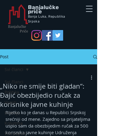
Banjalučke
priče
Banja Luka,
Republik
a
Srpska
Post
Svi članci
Svi članci
„Niko ne smije biti gladan“:
Politika
Đajić obezbijedio ručak za
Vijesti
korisnike javne kuhinje
Rijetko ko je danas u Republici Srpskoj 
Intervju
srećniji od mene. Zajedno sa prijateljima 
Kolumna
uspio sam da obezbijedim ručak za 500 
korisnika javne kuhinje Udruženja 
Vox populi