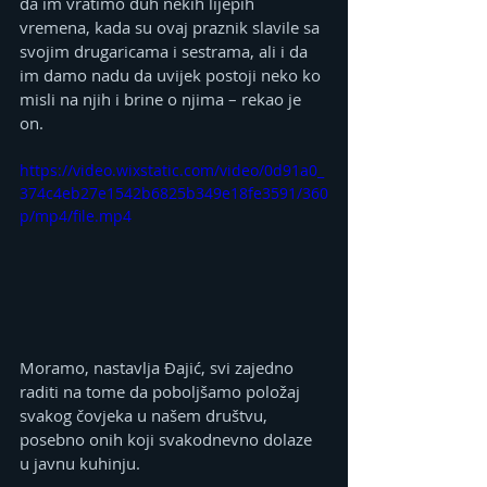
da im vratimo duh nekih lijepih 
vremena, kada su ovaj praznik slavile sa 
svojim drugaricama i sestrama, ali i da 
im damo nadu da uvijek postoji neko ko 
misli na njih i brine o njima – rekao je 
on.
https://video.wixstatic.com/video/0d91a0_
374c4eb27e1542b6825b349e18fe3591/360
p/mp4/file.mp4
Moramo, nastavlja Đajić, svi zajedno 
raditi na tome da poboljšamo položaj 
svakog čovjeka u našem društvu, 
posebno onih koji svakodnevno dolaze 
u javnu kuhinju.