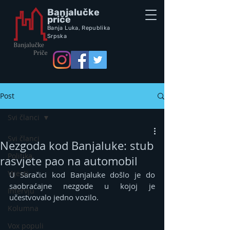
Banjalučke
priče
Banja Luka,
Republik
a
Srpska
Post
Svi članci
Svi članci
Nezgoda kod Banjaluke: stub
Politika
rasvjete pao na automobil
Vijesti
U Saračici kod Banjaluke došlo je do 
saobraćajne nezgode u kojoj je 
Intervju
učestvovalo jedno vozilo.
Kolumna
Vox populi