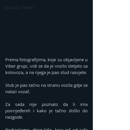
Šta kaže Tviter?
Prema fotografijima, koje su objavljene u 
Viber grupi, vidi se da je vozilo sletjelo sa 
kolovoza, a na njega je pao stud rasvjete.
Stub je pao tačno na stranu vozila gdje se 
nalazi vozač.
Za sada nije poznato da li ima 
povrijeđenih i kako je tačno došlo do 
nezgode.
Podsjećamo, zbog kiše, koja još od juče 