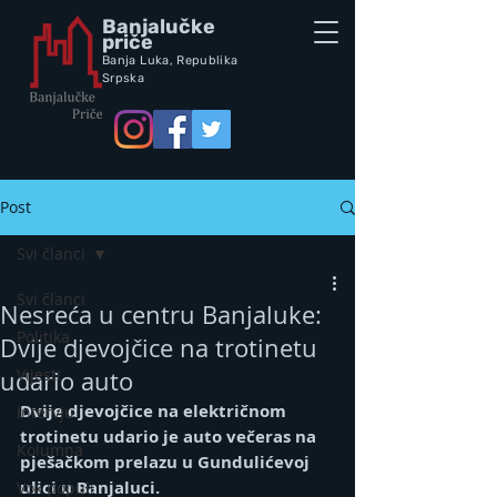
Banjalučke
priče
Banja Luka,
Republik
a
Srpska
Post
Svi članci
Svi članci
Nesreća u centru Banjaluke:
Politika
Dvije djevojčice na trotinetu
Vijesti
udario auto
Dvije djevojčice na električnom 
Intervju
trotinetu udario je auto večeras na 
Kolumna
pješačkom prelazu u Gundulićevoj 
ulici u Banjaluci.
Vox populi