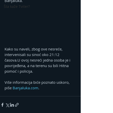
Banjaluka.
Šta kaže Tviter?
Kako su naveli, zbog ove nesreće, 
intervenisali su sinoć oko 21:12 
časova.U ovoj nesreći jedna osoba je i 
povrijeđena, a na terenu su bili Hitna 
pomoć i policija.
Više informacija biće poznato uskoro, 
piše 
Banjaluka.com
.