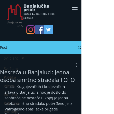
Banjalučke
priče
Banja Luka,
Republik
a
Srpska
Post
Svi članci
Svi članci
Nesreća u Banjaluci: Jedna
Politika
osoba smrtno stradala FOTO
Vijesti
U ulici Kragujevačkih i kraljevačkih 
žrtava u Banjaluci sinoć je došlo do 
Intervju
saobraćajne nesreće u kojoj je jedna 
Kolumna
osoba smrtno stradala, potvrđeno je iz 
Vatrogasno-spasilačke brigade 
Vox populi