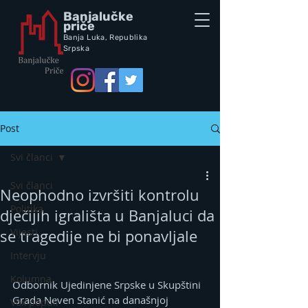
Banjalučke
priče
Banja Luka,
Republik
a
Srpska
Post
Svi članci
Svi članci
Neophodno izvršiti kontrolu
Politika
dječijih igrališta u Banjaluci da
Vijesti
se tragedije ne bi ponavljale
Intervju
Kolumna
Odbornik Ujedinjene Srpske u Skupštini 
Grada Neven Stanić na današnjoj 
Vox populi