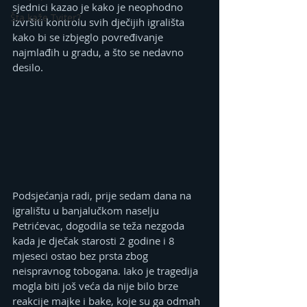
sjednici kazao je kako je neophodno 
Šta kaže Tviter?
izvršiti kontrolu svih dječijih igrališta 
kako bi se izbjeglo povređivanje 
najmlađih u gradu, a što se nedavno 
desilo. 
Podsjećanja radi, prije sedam dana na 
igralištu u banjalučkom naselju 
Petrićevac, dogodila se teža nezgoda 
kada je dječak starosti 2 godine i 8 
mjeseci ostao bez prsta zbog 
neispravnog tobogana. Iako je tragedija 
mogla biti još veća da nije bilo brze 
reakcije majke i bake, koje su ga odmah 