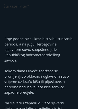
Šta kaže Tviter?
Prije podne biće i kraćih suvih i sunčanih 
perioda, a na jugu Hercegovine 
uglavnom suvo, saopšteno je iz 
Republičkog hidrometeorološkog 
zavoda.
Tokom dana i uveče zadržaće se 
promjenljivo oblačno i uglavnom suvo 
vrijeme uz kraću kišu ili pljuskove, a 
naredne noći nova jača kiša zahviće 
zapadne predjele.
Na sjeveru i zapadu duvaće sjeverni 
vjetar, a u ostalim predjelima južni.