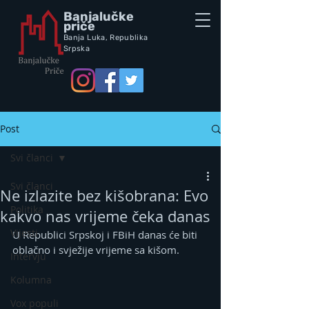
Banjalučke
priče
Banja Luka,
Republik
a
Srpska
Post
Svi članci
Svi članci
Ne izlazite bez kišobrana: Evo
Politika
kakvo nas vrijeme čeka danas
Vijesti
U Republici Srpskoj i FBiH danas će biti 
oblačno i svježije vrijeme sa kišom.
Intervju
Kolumna
Vox populi