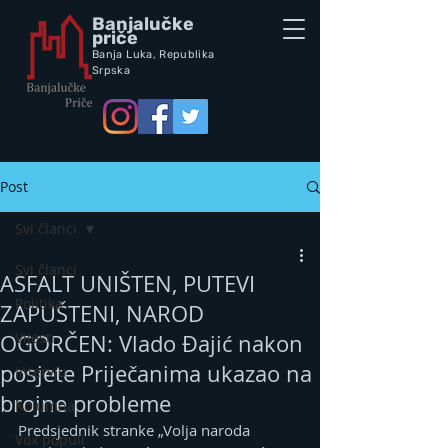
Banjalučke
priče
Banja Luka,
Republik
a
Srpska
Post
Svi članci
Svi članci
ASFALT UNIŠTEN, PUTEVI
Politika
ZAPUŠTENI, NAROD
Vijesti
OGORČEN: Vlado Đajić nakon
posjete Priječanima ukazao na
Intervju
brojne probleme
Kolumna
Predsjednik stranke „Volja naroda 
Vox populi