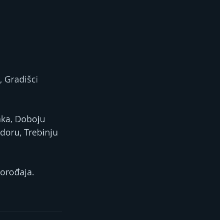
, Gradišci 
aka, Doboju 
edoru, Trebinju 
porođaja.