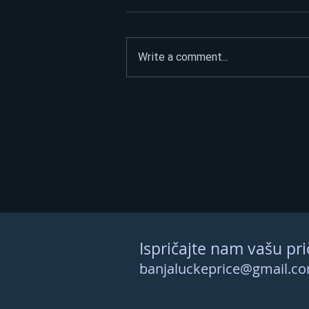
Write a comment...
Potpuni haos u Skupštini
Kosova: Zastupnica
opozicije jajima gađala
Kurtija
Ispričajte nam vašu pri
banjaluckeprice@gmail.c