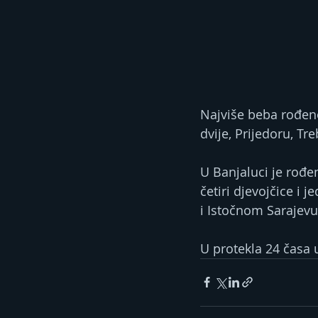
Najviše beba rođeno 
dvije, Prijedoru, T
U Banjaluci je rođen
četiri djevojčice i 
i Istočnom Sarajevu
U protekla 24 časa u