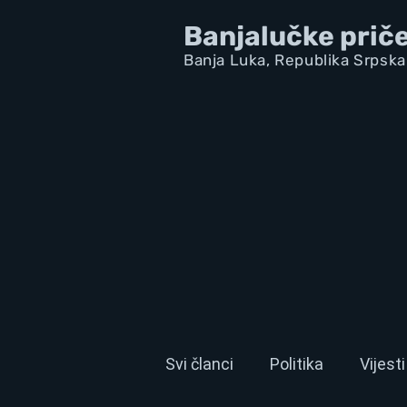
Banjalučke prič
Banja Luka,
Republik
a Srpska
Svi članci
Politika
Vijesti