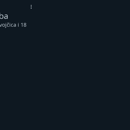
eba
ojčica i 18 