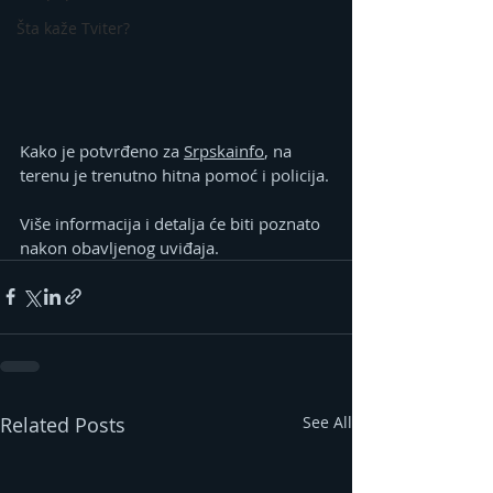
Šta kaže Tviter?
Kako je potvrđeno za 
Srpskainfo
, na 
terenu je trenutno hitna pomoć i policija.
Više informacija i detalja će biti poznato 
nakon obavljenog uviđaja.
Related Posts
See All