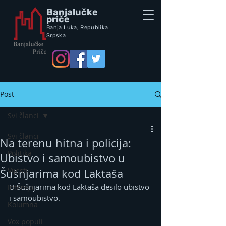
Banjalučke
priče
Banja Luka,
Republik
a
Srpska
Post
Svi članci
Svi članci
Na terenu hitna i policija:
Politika
Ubistvo i samoubistvo u
Vijesti
Šušnjarima kod Laktaša
U Šušnjarima kod Laktaša desilo ubistvo 
Intervju
i samoubistvo.
Kolumna
Vox populi