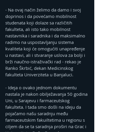
- Na ovaj način želimo da damo i svoj 
doprinos i da povećamo mobilnost 
studenata koji dolaze sa različitih 
fakulteta, ali isto tako mobilnost 
nastavnika i saradnika i da maksimalno 
radimo na uspostavljanju sistema 
kvaliteta koji će omogućiti unapređenje 
u nastavi, ali i stvaranje uslova za bolji i 
brži naučno-istraživački rad - rekao je 
Ranko Škrbić, dekan Medicinskog 
fakulteta Univerziteta u Banjaluci.
- Ideja o ovako jednom dokumentu 
nastala je nakon obilježavanja 50 godina 
Uni, u Sarajevu i farmaceutskog 
fakulteta. I tada smo došli na ideju da 
pojačamo našu saradnju među 
farmaceutskim fakuiltetima u regionu s 
ciljem da se ta saradnja proširi na Grac i 