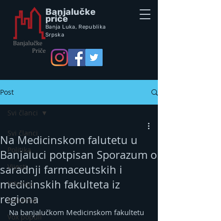
Banjalučke
priče
Banja Luka,
Republik
a
Srpska
Post
Svi članci
Svi članci
Na Medicinskom falutetu u
Politika
Banjaluci potpisan Sporazum o
Vijesti
saradnji farmaceutskih i
medicinskih fakulteta iz
Intervju
regiona
Kolumna
Na banjalučkom Medicinskom fakultetu 
Vox populi