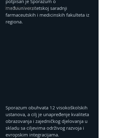
potpisan je Sporazum o 
Šta kaže Tviter?
međuuniverzitetskoj saradnji 
farmaceutskih i medicinskih fakulteta iz 
regiona.
Sporazum obuhvata 12 visokoškolskih 
ustanova, a cilj je unapređenje kvaliteta 
obrazovanja i zajedničkog djelovanja u 
skladu sa ciljevima održivog razvoja i 
evropskim integracijama.