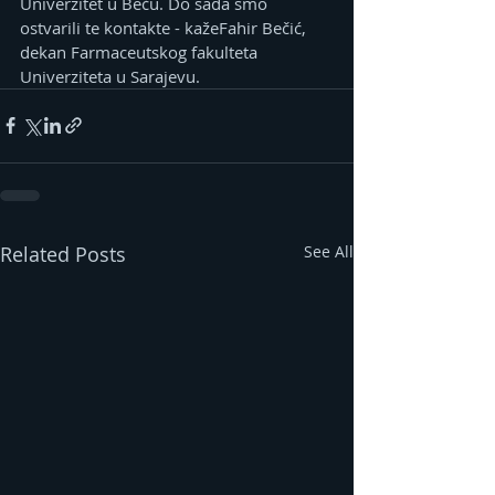
Univerzitet u Beču. Do sada smo 
ostvarili te kontakte - kažeFahir Bečić, 
dekan Farmaceutskog fakulteta 
Univerziteta u Sarajevu.
Related Posts
See All