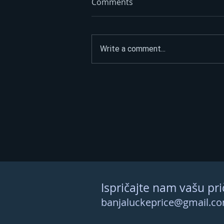
Comments
Write a comment...
BANJALUKA NA 40 STEPENI,
A IZ SLAVINA NI KAPI:
Građani blokirali put,
postavili rok – šta se dešava
s vodom?
Ispričajte nam vašu pri
banjaluckeprice@gmail.c