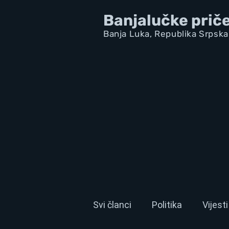
Banjalučke prič
Banja Luka,
Republik
a Srpska
Svi članci
Politika
Vijesti