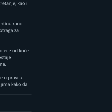
etanje, kao i 
ontinuirano 
otraga za 
djece od kuće 
staje 
ima.
je u pravcu 
ljima kako da 