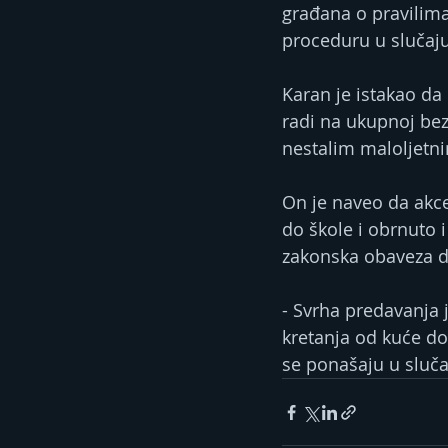
građana o pravilima
proceduru u slučaju
Karan je istakao da
radi na ukupnoj bez
nestalim maloljetn
On je naveo da akc
do škole i obrnuto 
zakonska obaveza da 
- Svrha predavanja 
kretanja od kuće do 
se ponašaju u sluča