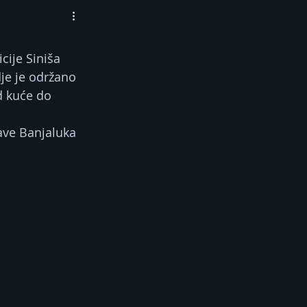
cije Siniša 
je je održano 
d kuće do 
ave Banjaluka 