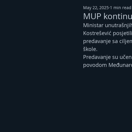
May 22, 2025
1 min read
MUP kontinui
Ministar unutrašnjih
Kostrešević posjeti
predavanje sa cilj
škole.
Predavanje su učeni
povodom Međunarod