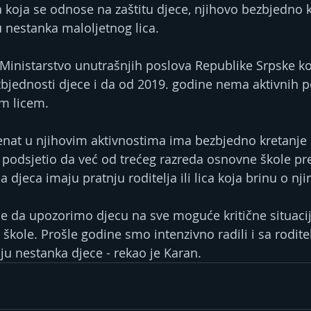
 koja se odnose na zaštitu djece, njihovo bezbjedno kr
 nestanka maloljetnog lica.
 Ministarstvo unutrašnjih poslova Republike Srpske k
bjednosti djece i da od 2019. godine nema aktivnih p
im licem.
enat u njihovim aktivnostima ima bezbjedno kretanje 
i podsjetio da već od trećeg razreda osnovne škole pre
djeca imaju pratnju roditelja ili lica koja brinu o nj
je da upozorimo djecu na sve moguće kritične situaci
škole. Prošle godine smo intenzivno radili i sa rodite
ju nestanka djece - rekao je Karan.