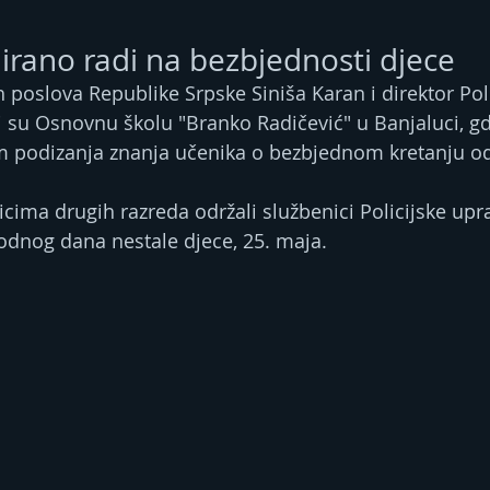
rano radi na bezbjednosti djece
 poslova Republike Srpske Siniša Karan i direktor Poli
li su Osnovnu školu "Branko Radičević" u Banjaluci, gd
em podizanja znanja učenika o bezbjednom kretanju o
cima drugih razreda održali službenici Policijske upr
nog dana nestale djece, 25. maja.