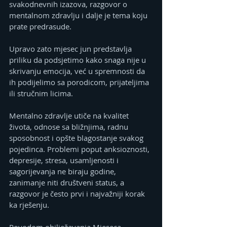
svakodnevnih izazova, razgovor o 
mentalnom zdravlju i dalje je tema koju 
prate predrasude.
Upravo zato mjesec jun predstavlja 
priliku da podsjetimo kako snaga nije u 
skrivanju emocija, već u spremnosti da 
ih podijelimo sa porodicom, prijateljima 
ili stručnim licima.
Mentalno zdravlje utiče na kvalitet 
života, odnose sa bližnjima, radnu 
sposobnost i opšte blagostanje svakog 
pojedinca. Problemi poput anksioznosti, 
depresije, stresa, usamljenosti i 
sagorijevanja ne biraju godine, 
zanimanje niti društveni status, a 
razgovor je često prvi i najvažniji korak 
ka rješenju.
Povodom obilježavanja Mjeseca 