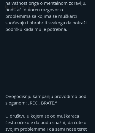
na važnost brige o mentalnom zdravlju, 
Šta kaže Tviter?
podstaći otvoren razgovor o 
problemima sa kojima se muškarci 
suočavaju i ohrabriti svakoga da potraži 
podršku kada mu je potrebna.
Ovogodišnju kampanju provodimo pod 
sloganom: „RECI, BRATE.“
U društvu u kojem se od muškaraca 
često očekuje da budu snažni, da ćute o 
svojim problemima i da sami nose teret 