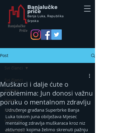
Banjalučke
priče
Banja Luka,
Republik
a
Srpska
Post
Svi članci
Svi članci
Muškarci i dalje ćute o
Politika
problemima: Jun donosi važnu
Vijesti
poruku o mentalnom zdravlju
Udruženje građana Superbrke Banja 
Intervju
Luka tokom juna obilježava Mjesec 
Kolumna
mentalnog zdravlja muškaraca kroz niz 
aktivnosti kojima želimo skrenuti pažnju 
Vox populi