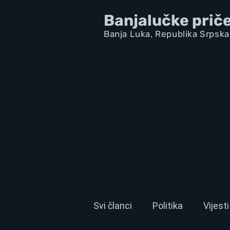
Banjalučke prič
Banja Luka,
Republik
a Srpska
Svi članci
Politika
Vijesti