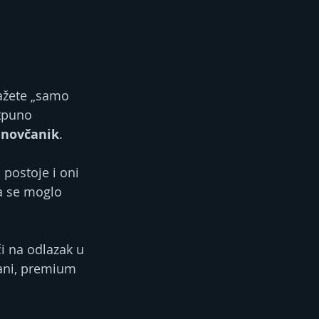
kažete „samo 
otpuno 
 novčanik
.
, postoje i oni 
a se moglo 
i na odlazak u 
ani, premium 