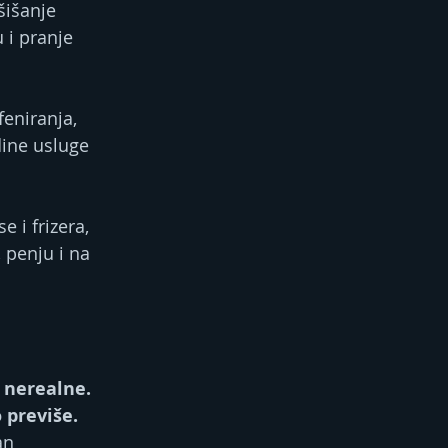
 šišanje 
 i pranje 
feniranja, 
ine usluge 
e i frizera, 
 penju i na 
 nerealne. 
 previše. 
an 