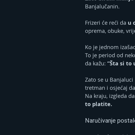
Banjalučanin.
Frizeri će reći da 
u 
oprema, obuke, vrije
Ko je jednom izašao 
To je period od neko
da kažu:
 “Šta si to
Zato se u Banjaluci 
tretman i osjećaj d
Na kraju, izgleda da
to platite.
Naručivanje posta