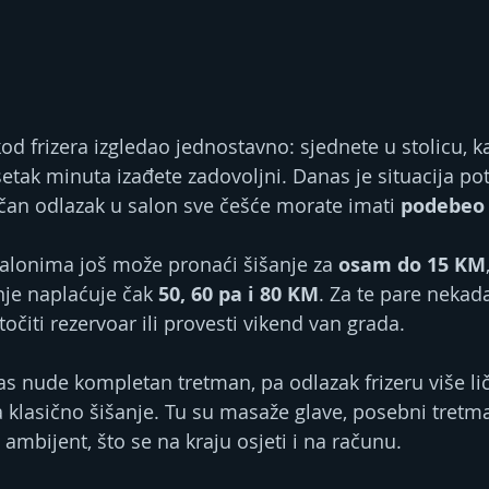
od frizera izgledao jednostavno: sjednete u stolicu, 
setak minuta izađete zadovoljni. Danas je situacija p
ičan odlazak u salon sve češće morate imati 
podebeo
alonima još može pronaći šišanje za 
osam do 15 KM
je naplaćuje čak 
50, 60 pa i 80 KM
. Za te pare nekad
točiti rezervoar ili provesti vikend van grada.
as nude kompletan tretman, pa odlazak frizeru više lič
 klasično šišanje. Tu su masaže glave, posebni tretm
 ambijent, što se na kraju osjeti i na računu.