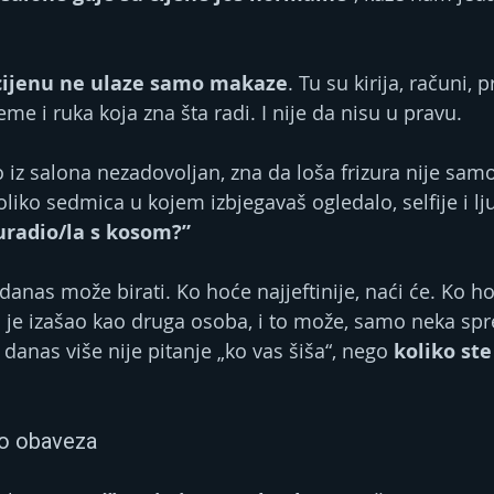
cijenu ne ulaze samo makaze
. Tu su kirija, računi, p
me i ruka koja zna šta radi. I nije da nisu u pravu.
iz salona nezadovoljan, zna da loša frizura nije samo 
liko sedmica u kojem izbjegavaš ogledalo, selfije i lju
 uradio/la s kosom?”
danas može birati. Ko hoće najjeftinije, naći će. Ko ho
a je izašao kao druga osoba, i to može, samo neka sp
 danas više nije pitanje „ko vas šiša“, nego 
koliko st
lo obaveza