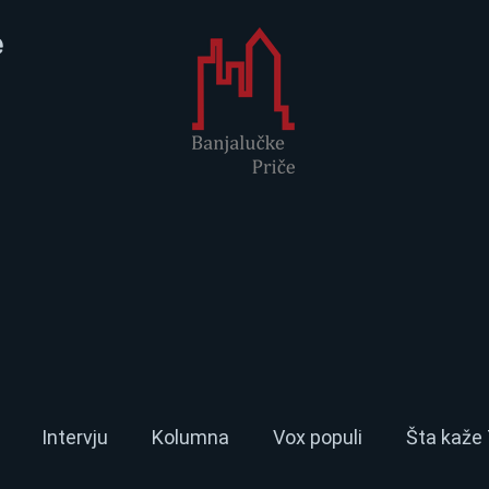
e
Intervju
Kolumna
Vox populi
Šta kaže 