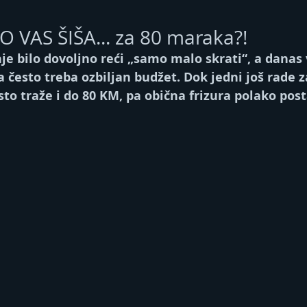
 VAS ŠIŠA... za 80 maraka?!
je bilo dovoljno reći „samo malo skrati“, a danas
a često treba ozbiljan budžet. Dok jedni još rade 
sto traže i do 80 KM, pa obična frizura polako post