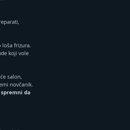
reparati, 
loša frizura. 
de koji vole 
će salon, 
remi novčanik.
e spremni da 