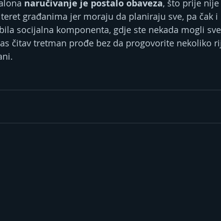
salona
 naručivanje je postalo obaveza
, što prije nije
teret građanima jer moraju da planiraju sve, pa čak i 
bila socijalna komponenta, gdje ste nekada mogli sve
as čitav tretman prođe bez da progovorite nekoliko rij
ni.