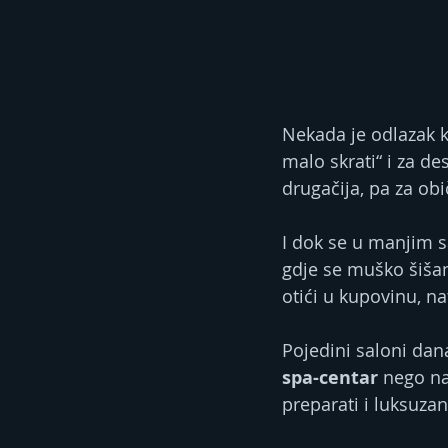
Nekada je odlazak k
malo skrati“ i za de
drugačija, pa za ob
I dok se u manjim s
gdje se muško šišan
otići u kupovinu, na
Pojedini saloni dan
spa-centar
 nego na
preparati i luksuzan