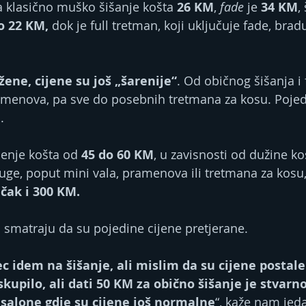
a klasično muško šišanje košta 
26 KM
, 
fade
 je 
34 KM
,
o 22 KM,
 dok je full tretman, koji uključuje fade, bradu
žene, cijene su još „šarenije“
. Od običnog šišanja i 
ramenova, pa sve do posebnih tretmana za kosu. Pojed
M
. 
šenje košta od 
45 do 60 KM
, u zavisnosti od dužine kos
uge, poput mini vala, pramenova ili tretmana za kosu,
 čak i 300 KM.
 smatraju da su pojedine cijene pretjerane.
c idem na šišanje, ali mislim da su cijene postale
kupilo, ali dati 50 KM za obično šišanje je stvarno
salone gdje su cijene još normalne
“, kaže nam jed