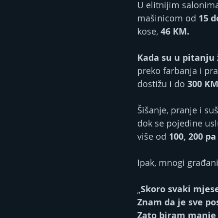
U elitnijim salonim
mašinicom od
 15 d
kose,
 46 KM.
Kada su u pitanju 
preko farbanja i p
dostižu i do 
300 K
Šišanje, pranje i su
dok se pojedine usl
više od 
100, 200 pa
Ipak, mnogi građani
„
Skoro svaki mjese
Znam da je sve pos
Zato biram manje 