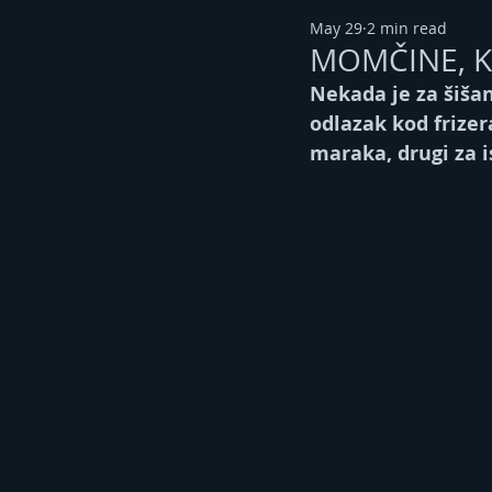
May 29
2 min read
MOMČINE, KO
Nekada je za šišan
odlazak kod frizer
maraka, drugi za i