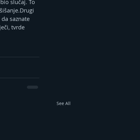
 bio slučaj. To 
šišanje.Drugi 
 da saznate 
eči, tvrde 
See All