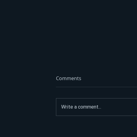
Comments
Write a comment...
ASFALTIRAO PUT DO
SPOMENIKA HEROJIMA, PA