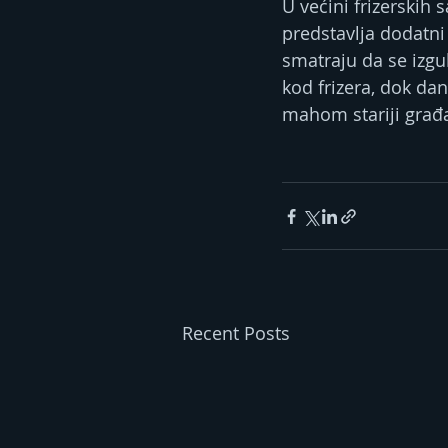
U većini frizerskih 
predstavlja dodatni 
smatraju da se izgu
kod frizera, dok dan
mahom stariji građa
Recent Posts