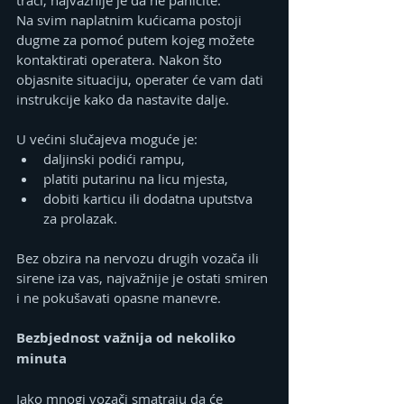
Na svim naplatnim kućicama postoji 
dugme za pomoć putem kojeg možete 
kontaktirati operatera. Nakon što 
objasnite situaciju, operater će vam dati 
instrukcije kako da nastavite dalje.
U većini slučajeva moguće je:
daljinski podići rampu,
platiti putarinu na licu mjesta,
dobiti karticu ili dodatna uputstva 
za prolazak.
Bez obzira na nervozu drugih vozača ili 
sirene iza vas, najvažnije je ostati smiren 
i ne pokušavati opasne manevre.
Bezbjednost važnija od nekoliko 
minuta
Iako mnogi vozači smatraju da će 