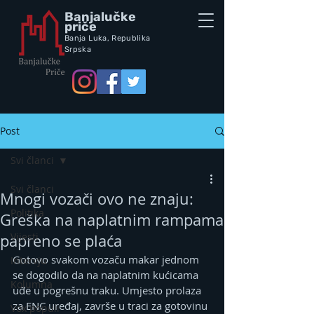
Banjalučke
priče
Banja Luka,
Republik
a
Srpska
Post
Svi članci
Svi članci
Mnogi vozači ovo ne znaju:
Politika
Greška na naplatnim rampama
Vijesti
papreno se plaća
Gotovo svakom vozaču makar jednom 
Intervju
se dogodilo da na naplatnim kućicama 
Kolumna
uđe u pogrešnu traku. Umjesto prolaza 
za ENC uređaj, završe u traci za gotovinu 
Vox populi