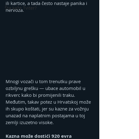
ili kartice, a tada često nastaje panika i 
Šta kaže Tviter?
nervoza.
Mnogi vozači u tom trenutku prave 
ozbiljnu grešku — ubace automobil u 
rikverc kako bi promijenili traku. 
Međutim, takav potez u Hrvatskoj može 
ih skupo koštati, jer su kazne za vožnju 
unazad na naplatnim postajama u toj 
zemlji izuzetno visoke.
Kazna može dostići 920 evra