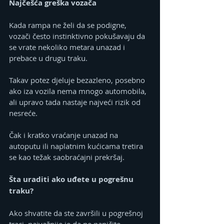
Najčešća greška vozača
Kada rampa ne želi da se podigne, 
vozači često instinktivno pokušavaju da 
se vrate nekoliko metara unazad i 
prebace u drugu traku.
Takav potez djeluje bezazleno, posebno 
ako iza vozila nema mnogo automobila, 
ali upravo tada nastaje najveći rizik od 
nesreće.
Čak i kratko vraćanje unazad na 
autoputu ili naplatnim kućicama tretira 
se kao težak saobraćajni prekršaj.
Šta uraditi ako uđete u pogrešnu 
traku?
Ako shvatite da ste završili u pogrešnoj 
traci, najvažnije je da ne paničite.