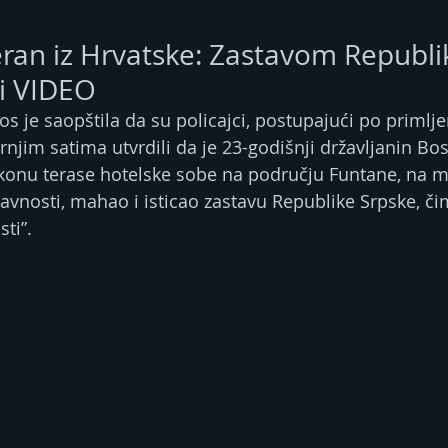
eran iz Hrvatske: Zastavom Republi
i VIDEO
tros je saopštila da su policajci, postupajući po primlje
rnjim satima utvrdili da je 23-godišnji državljanin Bos
onu terase hotelske sobe na području Funtane, na mj
javnosti, mahao i isticao zastavu Republike Srpske, či
ti”.