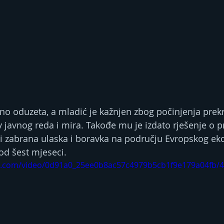
no oduzeta, a mladić je kažnjen zbog počinjenja prekr
 javnog reda i mira. Takođe mu je izdato rješenje o pr
 i zabrana ulaska i boravka na području Evropskog e
 od šest mjeseci.
tic.com/video/0d91a0_25ee0b8ac57c4979b5cb1f9e179a04fb/