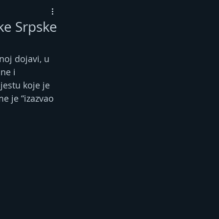
ke Srpske
noj dojavi, u 
ne i 
estu koje je 
me je “izazvao 