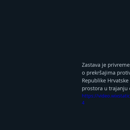
Zastava je privreme
o prekršajima protiv
Republike Hrvatske
prostora u trajanju
https://video.wixsta
4