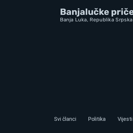
Banjalučke prič
Banja Luka,
Republik
a Srpska
Svi članci
Politika
Vijesti