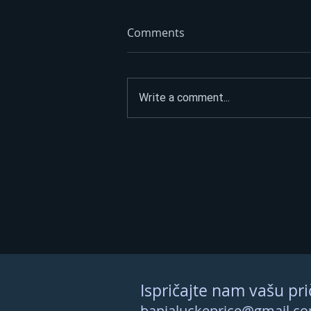
Comments
Write a comment...
Strani radnici sve češće na
gradilištima BiH
Ispričajte nam vašu pri
banjaluckeprice@gmail.c