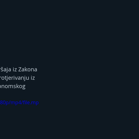
šaja iz Zakona 
otjerivanju iz 
konomskog 
480p/mp4/file.mp