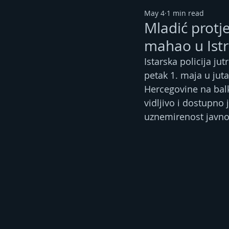
May 4
1 min read
Mladić protj
mahao u Istr
Istarska policija ju
petak 1. maja u juta
Hercegovine na balk
vidljivo i dostupno 
uznemirenost javnos