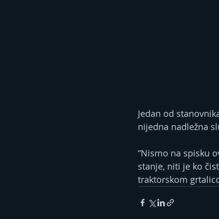
Jedan od stanovnika
nijedna nadležna sl
“Nismo na spisku o
stanje, niti je ko č
traktorskom grtalic