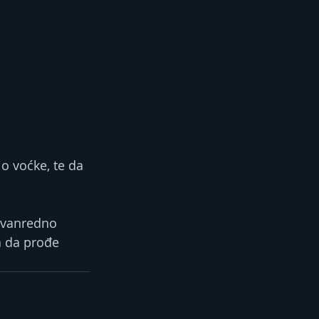
o voćke, te da 
 vanredno 
a da prođe 