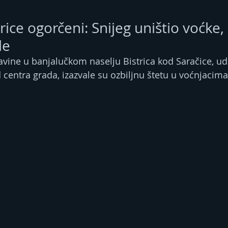
rice ogorčeni: Snijeg uništio voćke,
le
avine u banjalučkom naselju Bistrica kod Saračice, 
 centra grada, izazvale su ozbiljnu štetu u voćnjacim