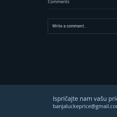
Comments
Write a comment...
Kolaps u Banjaluci:
Semafori na ključnim
raskrsnicama ponovo NE
RADE
Ispričajte nam vašu pri
banjaluckeprice@gmail.c