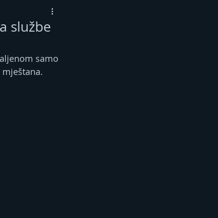
 a službe
udaljenom samo 
a mještana.