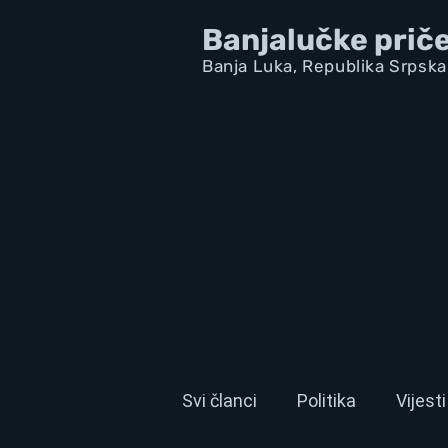
Banjalučke prič
Banja Luka,
Republik
a Srpska
Svi članci
Politika
Vijesti