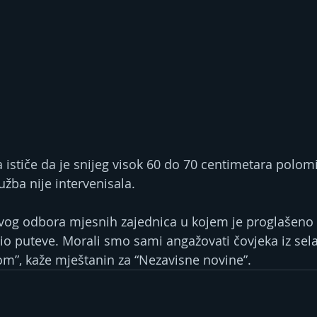
 ističe da je snijeg visok 60 do 70 centimetara polomi
užba nije intervenisala.
vog odbora mjesnih zajednica u kojem je proglašeno
istio puteve. Morali smo sami angažovati čovjeka iz sel
om”, kaže mještanin za “Nezavisne novine”.