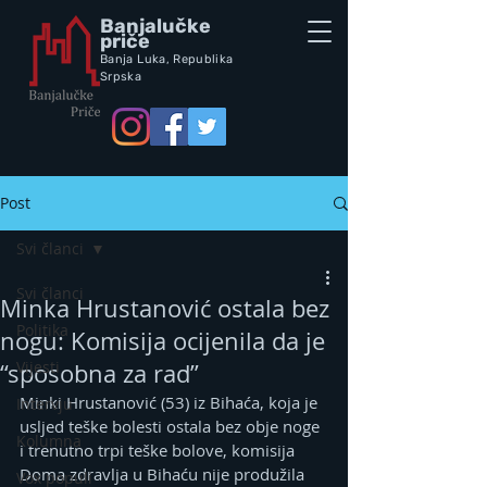
Banjalučke
priče
Banja Luka,
Republik
a
Srpska
Post
Svi članci
Svi članci
Minka Hrustanović ostala bez
Politika
nogu: Komisija ocijenila da je
Vijesti
“sposobna za rad”
Minki Hrustanović (53) iz Bihaća, koja je 
Intervju
usljed teške bolesti ostala bez obje noge 
Kolumna
i trenutno trpi teške bolove, komisija 
Doma zdravlja u Bihaću nije produžila 
Vox populi