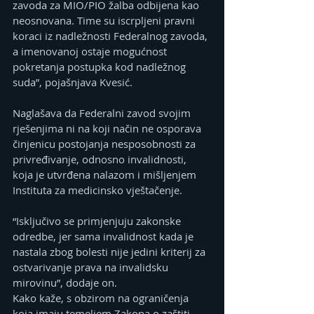
zavoda za MIO/PIO žalba odbijena kao 
neosnovana. Time su iscrpljeni pravni 
koraci iz nadležnosti Federalnog zavoda, 
a imenovanoj ostaje mogućnost 
pokretanja postupka kod nadležnog 
suda”, pojašnjava Kvesić.
Naglašava da Federalni zavod svojim 
rješenjima ni na koji način ne osporava 
činjenicu postojanja nesposobnosti za 
privređivanje, odnosno invalidnosti, 
koja je utvrđena nalazom i mišljenjem 
Instituta za medicinsko vještačenje.
“Isključivo se primjenjuju zakonske 
odredbe, jer sama invalidnost kada je 
nastala zbog bolesti nije jedini kriterij za 
ostvarivanje prava na invalidsku 
mirovinu”, dodaje on.
Kako kaže, s obzirom na ograničenja 
koja imaju temeljem Zakona o zaštiti 