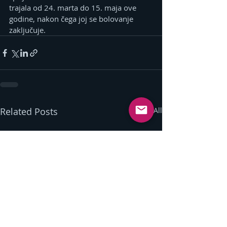
trajala od 24. marta do 15. maja ove 
godine, nakon čega joj se bolovanje 
zaključuje.
Related Posts
See All