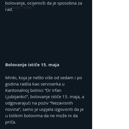
bolovanje, ocijenivši da je sposobna za 
Šta kaže Tviter?
rad.
Bolovanje ističe 15. maja
Minki, koja je nešto više od sedam i po 
godina radila kao serviserka u 
Kantonalnoj bolnici “Dr Irfan 
Ljubijankić”, bolovanje ističe 15. maja, a 
odgovarajući na poziv “Nezavisnih 
novina”, samo je uspjela izgovoriti da je 
u tolikim bolovima da ne može ni da 
priča.