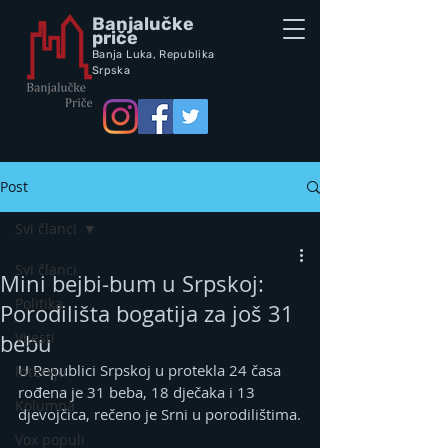
Banjalučke
priče
Banja Luka,
Republik
a
Srpska
Post
Svi članci
Svi članci
Mini bejbi-bum u Srpskoj:
Politika
Porodilišta bogatija za još 31
Vijesti
bebu
U Republici Srpskoj u protekla 24 časa 
Intervju
rođena je 31 beba, 18 dječaka i 13 
Kolumna
djevojčica, rečeno je Srni u porodilištima.
Vox populi